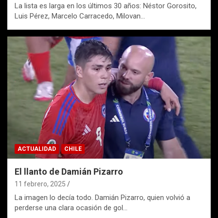
La lista es larga en los últimos 30 años: Néstor Gorosito,
Luis Pérez, Marcelo Carracedo, Milovan…
ACTUALIDAD
CHILE
El llanto de Damián Pizarro
11 febrero, 2025
La imagen lo decía todo. Damián Pizarro, quien volvió a
perderse una clara ocasión de gol…