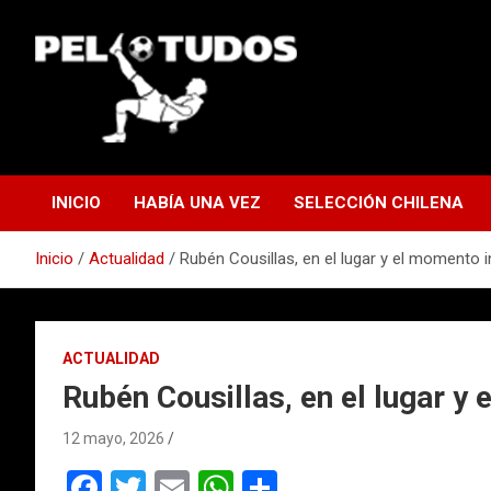
Saltar
al
contenido
www.pelotudos.cl
INICIO
HABÍA UNA VEZ
SELECCIÓN CHILENA
Inicio
Actualidad
Rubén Cousillas, en el lugar y el momento 
ACTUALIDAD
Rubén Cousillas, en el lugar y
12 mayo, 2026
F
T
E
W
C