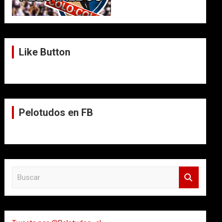
Like Button
Pelotudos en FB
B
u
s
c
a