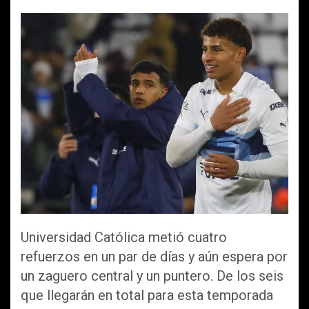
a
wi
m
h
o
ce
tt
ail
at
m
b
er
s
p
o
A
ar
o
p
tir
k
p
Universidad Católica metió cuatro
refuerzos en un par de días y aún espera por
un zaguero central y un puntero. De los seis
que llegarán en total para esta temporada