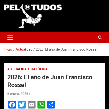
Saltar
al
contenido
www.pelotudos.cl
Inicio
Actualidad
2026: El año de Juan Francisco Rossel
ACTUALIDAD
CATÓLICA
2026: El año de Juan Francisco
Rossel
6 enero, 2026
F
T
E
W
C