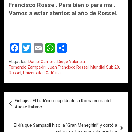
Francisco Rossel. Para bien o para mal.
Vamos a estar atentos al año de Rossel.
F
T
E
W
C
a
wi
m
h
o
Etiquetas:
Daniel Garnero
,
Diego Valencia
,
ce
tt
ail
at
m
Fernando Zampedri
,
Juan Francisco Rossel
,
Mundial Sub 20
,
Rossel
,
Universidad Católica
b
er
s
p
o
A
ar
o
p
tir
Navegación
Fichajes: El histórico capitán de la Roma cerca del
k
p
de
Audax Italiano
entradas
El día que Sampaoli hizo la “Gran Meneghini” y cortó a
históricos tras una sola práctica