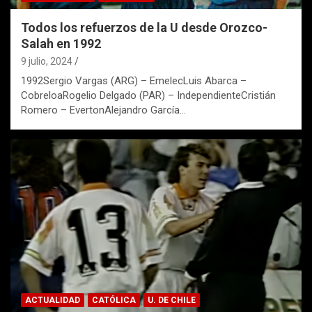
Todos los refuerzos de la U desde Orozco-
Salah en 1992
9 julio, 2024
1992Sergio Vargas (ARG) – EmelecLuis Abarca –
CobreloaRogelio Delgado (PAR) – IndependienteCristián
Romero – EvertonAlejandro García…
ACTUALIDAD
CATÓLICA
U. DE CHILE