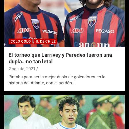
COLO COLO
U. DE CHILE
El torneo que Larrivey y Paredes fueron una
dupla…no tan letal
2 agosto, 2021
Pintaba para ser la mejor dupla de goleadores en la
historia del Atlante, con el perdón…