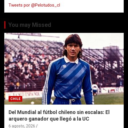
Tweets por @Pelotudos_cl
r
You may Missed
CHILE
Del Mundial al fútbol chileno sin escalas: El
arquero ganador que llegó a la UC
6 agosto, 2026