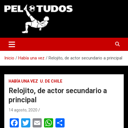
Saltar
al
contenido
www.pelotudos.cl
Inicio
Había una vez
Relojito, de actor secundario a principal
HABÍA UNA VEZ
U. DE CHILE
Relojito, de actor secundario a
principal
14 agosto, 2020
F
T
E
W
C