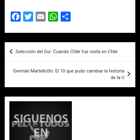
F
T
E
W
C
a
wi
m
h
o
ce
tt
ail
at
m
b
er
s
p
Navegación
Selección del Sur: Cuando Chile fue visita en Chile
o
A
ar
de
o
p
tir
entradas
Germán Martellotto: El 10 que pudo cambiar la historia
k
p
de la U