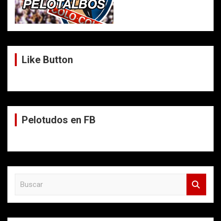
Like Button
Pelotudos en FB
B
u
s
c
a