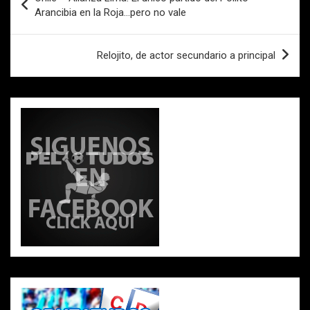
o
A
ar
de
Arancibia en la Roja…pero no vale
o
p
tir
entradas
k
p
Relojito, de actor secundario a principal