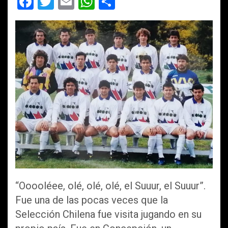
F
T
E
W
C
a
wi
m
h
o
ce
tt
ail
at
m
b
er
s
p
o
A
ar
o
p
tir
k
p
“Ooooléee, olé, olé, olé, el Suuur, el Suuur”.
Fue una de las pocas veces que la
Selección Chilena fue visita jugando en su