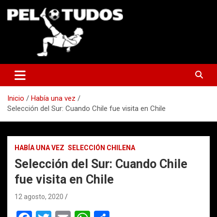
Saltar
al
contenido
www.pelotudos.cl
Inicio
Había una vez
Selección del Sur: Cuando Chile fue visita en Chile
HABÍA UNA VEZ
SELECCIÓN CHILENA
Selección del Sur: Cuando Chile
fue visita en Chile
12 agosto, 2020