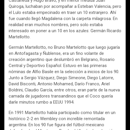
Castañeda y Hugo Bravo, y en menor medida Juan
Quiroga, luchaban por acompañar a Esteban Valencia, pero
el Lulo estaba empecinado en traer un 10 extranjero. Ahí
fue cuando llegó Magdalena con la carpeta milagrosa. En
realidad eran muchos nombres, pero solo estaba
interesado en poner a un 10 en los azules: Germán Ricardo
Martellotto.
Germán Martellotto, no Bruno Martelotto que luego jugaría
en Antofagasta y Ñublense, era un fino volante de
creación argentino que deslumbró en Belgrano, Rosario
Central y Deportivo Español. Estuvo en las primeras
nóminas de Alfio Basile en la selección a inicios de los 90.
Junto a Sergio Vázquez, Diego Simeone, Diego Latorre,
David Bisconti, Antonio Mohamed, Darío Franco, Ariel
Boldrini, Claudio García, entre otros, eran parte de la nueva
camada de jugadores transandinos que el Coco quería
darle minutos rumbo a EEUU 1994.
En 1991 Martellotto había participado como titular en un
histórico 2-2 en Wembley con increíble remontada
argentina. En los 90 fue figura del fútbol mexicano