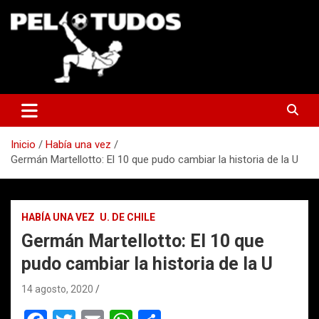
Saltar
al
contenido
www.pelotudos.cl
Inicio
Había una vez
Germán Martellotto: El 10 que pudo cambiar la historia de la U
HABÍA UNA VEZ
U. DE CHILE
Germán Martellotto: El 10 que
pudo cambiar la historia de la U
14 agosto, 2020