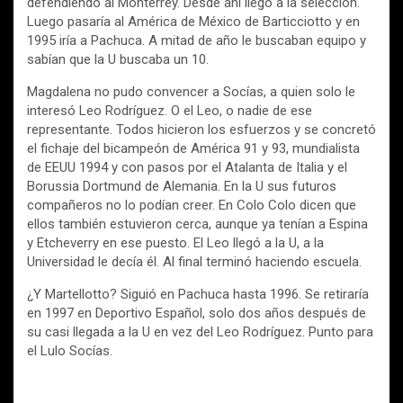
defendiendo al Monterrey. Desde ahí llegó a la selección.
Luego pasaría al América de México de Barticciotto y en
1995 iría a Pachuca. A mitad de año le buscaban equipo y
sabían que la U buscaba un 10.
Magdalena no pudo convencer a Socías, a quien solo le
interesó Leo Rodríguez. O el Leo, o nadie de ese
representante. Todos hicieron los esfuerzos y se concretó
el fichaje del bicampeón de América 91 y 93, mundialista
de EEUU 1994 y con pasos por el Atalanta de Italia y el
Borussia Dortmund de Alemania. En la U sus futuros
compañeros no lo podían creer. En Colo Colo dicen que
ellos también estuvieron cerca, aunque ya tenían a Espina
y Etcheverry en ese puesto. El Leo llegó a la U, a la
Universidad le decía él. Al final terminó haciendo escuela.
¿Y Martellotto? Siguió en Pachuca hasta 1996. Se retiraría
en 1997 en Deportivo Español, solo dos años después de
su casi llegada a la U en vez del Leo Rodríguez. Punto para
el Lulo Socías.