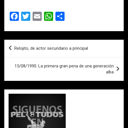
F
T
E
W
C
a
wi
m
h
o
ce
tt
ail
at
m
b
er
s
p
Navegación
Relojito, de actor secundario a principal
o
A
ar
de
o
p
tir
entradas
15/08/1990: La primera gran pena de una generación
k
p
alba