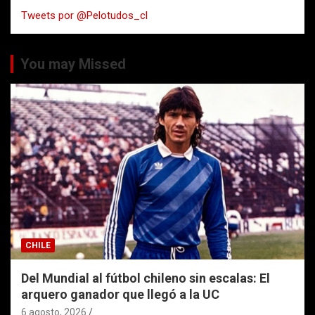
a
Tweets por @Pelotudos_cl
r
You may Missed
CHILE
Del Mundial al fútbol chileno sin escalas: El
arquero ganador que llegó a la UC
6 agosto, 2026