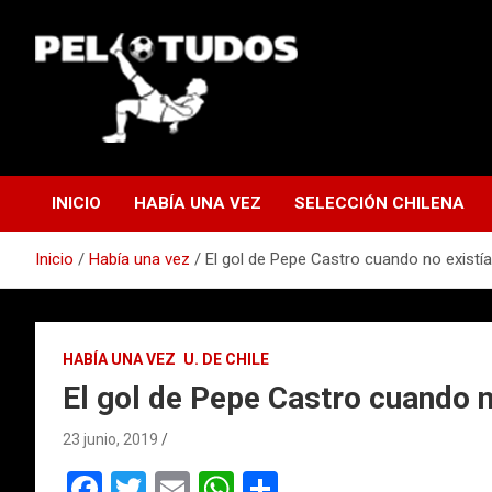
Saltar
al
contenido
www.pelotudos.cl
INICIO
HABÍA UNA VEZ
SELECCIÓN CHILENA
Inicio
Había una vez
El gol de Pepe Castro cuando no existía
HABÍA UNA VEZ
U. DE CHILE
El gol de Pepe Castro cuando n
23 junio, 2019
F
T
E
W
C