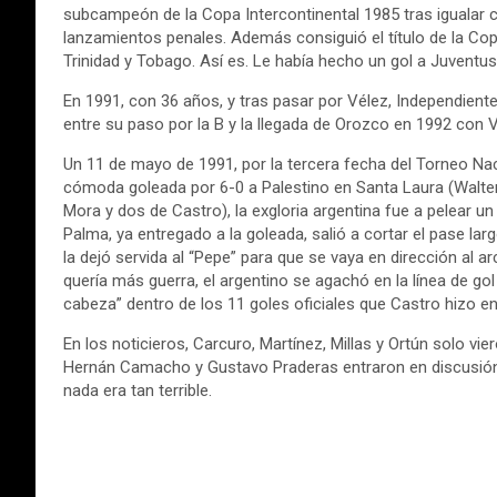
subcampeón de la Copa Intercontinental 1985 tras igualar con
lanzamientos penales. Además consiguió el título de la Cop
Trinidad y Tobago. Así es. Le había hecho un gol a Juventus d
En 1991, con 36 años, y tras pasar por Vélez, Independiente,
entre su paso por la B y la llegada de Orozco en 1992 con 
Un 11 de mayo de 1991, por la tercera fecha del Torneo Nac
cómoda goleada por 6-0 a Palestino en Santa Laura (Walter
Mora y dos de Castro), la exgloria argentina fue a pelear
Palma, ya entregado a la goleada, salió a cortar el pase la
la dejó servida al “Pepe” para que se vaya en dirección al 
quería más guerra, el argentino se agachó en la línea de go
cabeza” dentro de los 11 goles oficiales que Castro hizo en
En los noticieros, Carcuro, Martínez, Millas y Ortún solo v
Hernán Camacho y Gustavo Praderas entraron en discusión, 
nada era tan terrible.