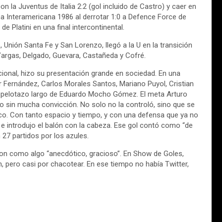
 la Juventus de Italia 2:2 (gol incluido de Castro) y caer en
a Interamericana 1986 al derrotar 1:0 a Defence Force de
e Platini en una final intercontinental.
 Unión Santa Fe y San Lorenzo, llegó a la U en la transición
Vargas, Delgado, Guevara, Castañeda y Cofré.
ional, hizo su presentación grande en sociedad. En una
 Fernández, Carlos Morales Santos, Mariano Puyol, Cristian
 un pelotazo largo de Eduardo Mocho Gómez. El meta Arturo
rgo sin mucha convicción. No solo no la controló, sino que se
arco. Con tanto espacio y tiempo, y con una defensa que ya no
l e introdujo el balón con la cabeza. Ese gol contó como “de
 27 partidos por los azules.
ieron como algo “anecdótico, gracioso”. En Show de Goles,
pero casi por chacotear. En ese tiempo no había Twitter,