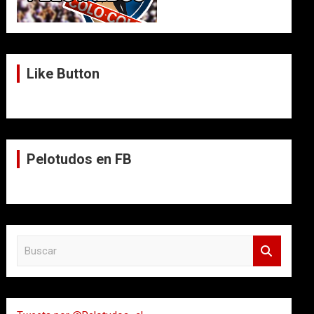
Like Button
Pelotudos en FB
B
u
s
c
a