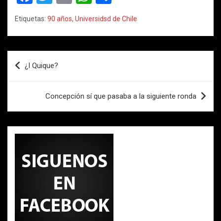
a
wi
m
h
o
Etiquetas:
90 años
,
Universidsd de Chile
ce
tt
ail
at
m
b
er
s
p
o
A
ar
Navegación
¿I Quique?
o
p
tir
de
k
p
entradas
Concepción sí que pasaba a la siguiente ronda