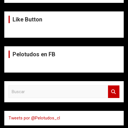
Like Button
Pelotudos en FB
B
u
s
c
a
Tweets por @Pelotudos_cl
r