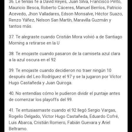
36. Le tenías fe a David Reyes, Juan Silva, Francisco Pinto,
Mauricio Illesca, Roberto Cáceres, Manuel Berríos, Patricio
Acevedo, Jhon Valladares, Edson Monsalve, Héctor Suazo,
Renzo Yáñez, Nelson San Martín, Maravilla Guzmán y
tantos más.
37. Te alegraste cuando Cristián Mora volvió a de Santiago
Morning a retirarse en la U
38. Te enojaste cuando pasaron de la camiseta azul clara
a la azul oscura en el 92
39. Te enojaste cuando decidieron no traer ningún 10
después del Leo Rodríguez el 97 y se la jugaron por Víctor
Hugo Castañeda y Juan Quiroga.
40. No entendías cómo le pudieron dividir el puntaje antes
de comenzar los playoffs del 99.
41. Te entusiasmaste cuando el 92 llegó Sergio Vargas,
Rogelio Delgado, Víctor Hugo Castañeda, Eduardo Cofré,
Luis Abarca, Cristián Romero, Fabián Guevara y Ariel
Beltramo.