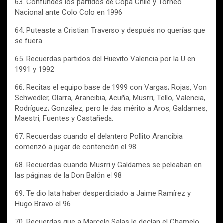
63. Confundes los partidos de Copa Chile y Torneo
Nacional ante Colo Colo en 1996
64. Puteaste a Cristian Traverso y después no querías que
se fuera
65. Recuerdas partidos del Huevito Valencia por la U en
1991 y 1992
66. Recitas el equipo base de 1999 con Vargas; Rojas, Von
Schwedler, Olarra, Arancibia, Acuña, Musrri, Tello, Valencia,
Rodríguez; González, pero le das mérito a Aros, Galdames,
Maestri, Fuentes y Castañeda.
67. Recuerdas cuando el delantero Pollito Arancibia
comenzó a jugar de contención el 98
68. Recuerdas cuando Musrri y Galdames se peleaban en
las páginas de la Don Balón el 98
69. Te dio lata haber desperdiciado a Jaime Ramírez y
Hugo Bravo el 96
70. Recuerdas que a Marcelo Salas le decían el Chamelo