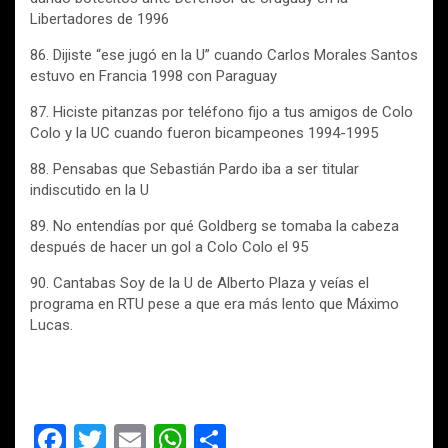
Libertadores de 1996
86. Dijiste “ese jugó en la U” cuando Carlos Morales Santos
estuvo en Francia 1998 con Paraguay
87. Hiciste pitanzas por teléfono fijo a tus amigos de Colo
Colo y la UC cuando fueron bicampeones 1994-1995
88. Pensabas que Sebastián Pardo iba a ser titular
indiscutido en la U
89. No entendías por qué Goldberg se tomaba la cabeza
después de hacer un gol a Colo Colo el 95
90. Cantabas Soy de la U de Alberto Plaza y veías el
programa en RTU pese a que era más lento que Máximo
Lucas.
F
T
E
W
C