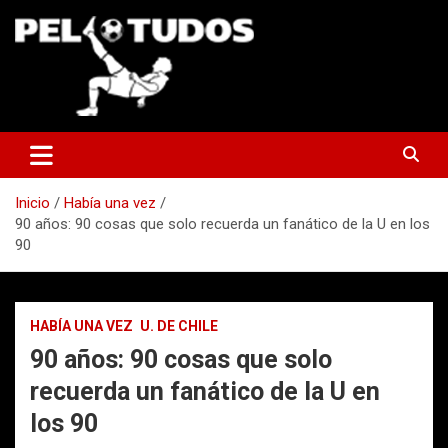
Saltar
al
contenido
www.pelotudos.cl
Inicio
Había una vez
90 años: 90 cosas que solo recuerda un fanático de la U en los
90
HABÍA UNA VEZ
U. DE CHILE
90 años: 90 cosas que solo
recuerda un fanático de la U en
los 90