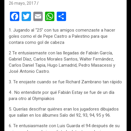
26 mayo, 2017
F
T
E
W
C
a
wi
m
h
o
1. Jugando al “25” con tus amigos comenzaste a hacer
ce
tt
ail
at
m
goles como el de Pepe Castro a Palestino para que
b
er
s
p
contara como gol de cabeza
o
A
ar
2 Te entusiasmaste con las llegadas de Fabián García,
Gabriel Díaz, Carlos Morales Santos, Walter Fernández,
o
p
tir
Carlos Daniel Tapia, Hugo Lamadrid, Pedro Masacessi y
k
p
José Antonio Castro.
3. Te enojaste cuando se fue Richard Zambrano tan rápido
4 . No entendiste por qué Fabián Estay se fue de un día
para otro al Olympiakos
5. Querías descifrar quiénes eran los jugadores dibujados
que salían en los álbumes Salo del 92, 93, 94, 95 y 96.
6. Te entusiasmaste con Luis Guarda el 94 después de su