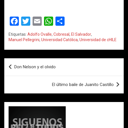
F
T
E
W
C
a
wi
m
h
o
Etiquetas:
Adolfo Ovalle
,
Cobresal
,
El Salvador
,
ce
tt
ail
at
m
Manuel Pellegrini
,
Universidad Católica
,
Universidad de cHILE
b
er
s
p
o
A
ar
Navegación
o
p
tir
Don Nelson y el olvido
de
k
p
entradas
El último baile de Juanito Castillo