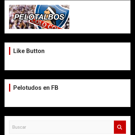
Like Button
Pelotudos en FB
B
u