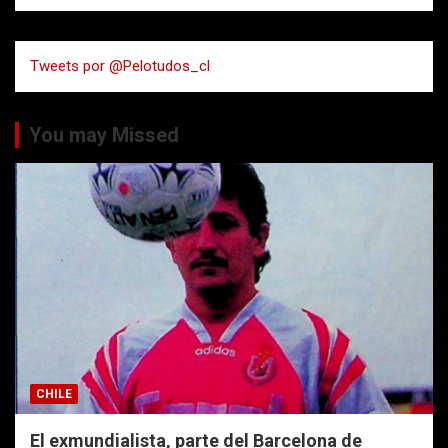
s
c
a
Tweets por @Pelotudos_cl
r
You may Missed
CHILE
El exmundialista, parte del Barcelona de