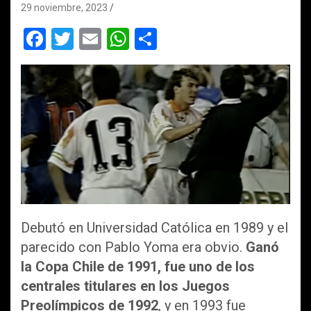
29 noviembre, 2023
F
T
E
W
C
a
wi
m
h
o
ce
tt
ail
at
m
b
er
s
p
o
A
ar
o
p
tir
k
p
Debutó en Universidad Católica en 1989 y el
parecido con Pablo Yoma era obvio.
Ganó
la Copa Chile de 1991, fue uno de los
centrales titulares en los Juegos
Preolímpicos de 1992
, y en 1993 fue