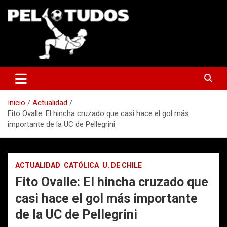
Saltar
al
contenido
www.pelotudos.cl
Inicio
Actualidad
Fito Ovalle: El hincha cruzado que casi hace el gol más
importante de la UC de Pellegrini
ACTUALIDAD
CATÓLICA
U. DE CHILE
Fito Ovalle: El hincha cruzado que
casi hace el gol más importante
de la UC de Pellegrini