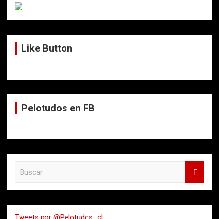
Like Button
Pelotudos en FB
B
u
s
c
a
Tweets por @Pelotudos_cl
r