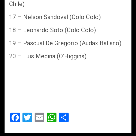
Chile)
17 – Nelson Sandoval (Colo Colo)
18 – Leonardo Soto (Colo Colo)
19 – Pascual De Gregorio (Audax Italiano)
20 – Luis Medina (O’Higgins)
F
T
E
W
C
a
wi
m
h
o