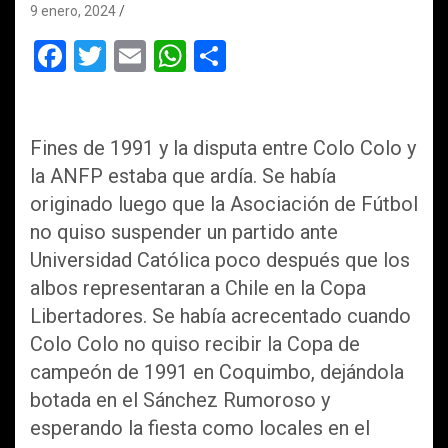
9 enero, 2024
F
T
E
W
C
a
wi
m
h
o
ce
tt
ail
at
m
b
er
s
p
Fines de 1991 y la disputa entre Colo Colo y
la ANFP estaba que ardía. Se había
o
A
ar
originado luego que la Asociación de Fútbol
o
p
tir
no quiso suspender un partido ante
k
p
Universidad Católica poco después que los
albos representaran a Chile en la Copa
Libertadores. Se había acrecentado cuando
Colo Colo no quiso recibir la Copa de
campeón de 1991 en Coquimbo, dejándola
botada en el Sánchez Rumoroso y
esperando la fiesta como locales en el