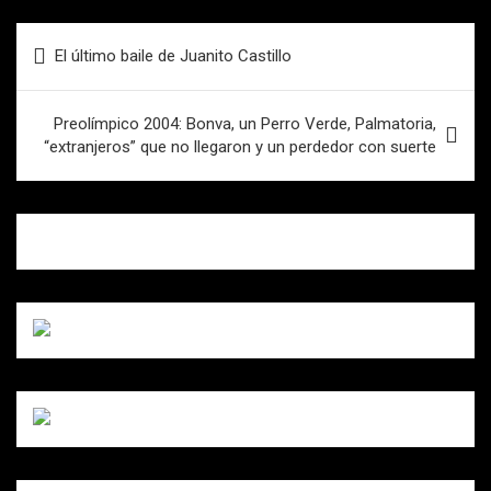
ce
tt
ail
at
m
b
er
s
p
Navegación
El último baile de Juanito Castillo
o
A
ar
de
o
p
tir
entradas
Preolímpico 2004: Bonva, un Perro Verde, Palmatoria,
k
p
“extranjeros” que no llegaron y un perdedor con suerte