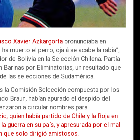
asco Xavier Azkargorta
pronunciaba en
ha muerto el perro, ojalá se acabe la rabia”,
r de Bolivia en la Selección Chilena. Partía
 Barinas por Eliminatorias, un resultado que
 de las selecciones de Sudamérica.
s la Comisión Selección compuesta por los
ndo Braun, habían apurado el despido del
nzaron a circular nombres para
ic, quien había partido de Chile y la Roja en
la guerra en su país, y apresurada por el mal
en que solo dirigió amistosos.