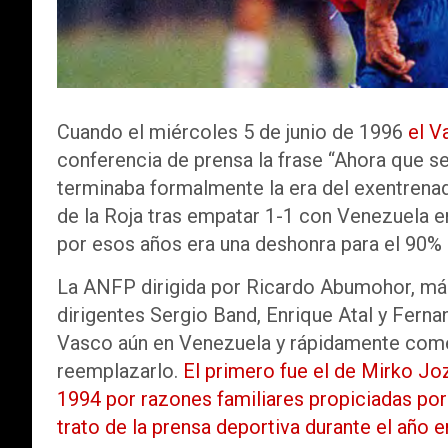
Cuando el miércoles 5 de junio de 1996
el V
conferencia de prensa la frase “Ahora que se 
terminaba formalmente la era del exentrenado
de la Roja tras empatar 1-1 con Venezuela en
por esos años era una deshonra para el 90%
La ANFP dirigida por Ricardo Abumohor, má
dirigentes Sergio Band, Enrique Atal y Ferna
Vasco aún en Venezuela y rápidamente come
reemplazarlo.
El primero fue el de Mirko Joz
1994 por razones familiares propiciadas por 
trato de la prensa deportiva durante el año 