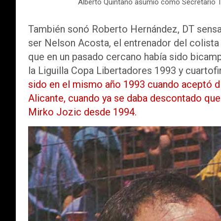
Alberto Quintano asumió como Secretario Té
También sonó Roberto Hernández, DT sensaci
ser Nelson Acosta, el entrenador del colista
que en un pasado cercano había sido bicamp
la Liguilla Copa Libertadores 1993 y cuartof
sido en el mismo año 1993 cuando aceptó dir
Alicante, cuando ya se daba descontado que 
Mirko Jozic desde 1994.