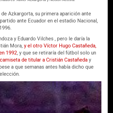
de Azkargorta, su primera aparición ante
partido ante Ecuador en el estadio Nacional,
 1996.
doza y Eduardo Vilches , pero le daría la
stián Mora,
y el otro Víctor Hugo Castañeda,
 en 1992
, y que se retiraría del fútbol solo un
camiseta de titular a Cristián Castañeda
y
 pese a que semanas antes había dicho que
Selección.