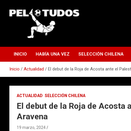
Saltar
al
contenido
www.pelotudos.cl
INICIO
HABÍA UNA VEZ
SELECCIÓN CHILENA
Inicio
Actualidad
El debut de la Roja de Acosta ante el Pale
ACTUALIDAD
SELECCIÓN CHILENA
El debut de la Roja de Acosta 
Aravena
19 marzo, 2024