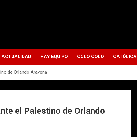
ACTUALIDAD
HAY EQUIPO
COLO COLO
CATÓLICA
stino de Orlando Aravena
ante el Palestino de Orlando