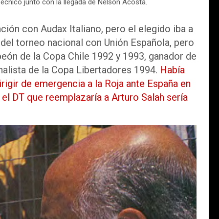
cnico junto con la llegada de Nelson Acosta.
ón con Audax Italiano, pero el elegido iba a
 del torneo nacional con Unión Española, pero
eón de la Copa Chile 1992 y 1993, ganador de
inalista de la Copa Libertadores 1994.
Había
igir de emergencia a la Roja ante España en
el DT que reemplazaría a Arturo Salah sería