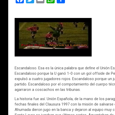
a
wi
m
h
o
ce
tt
ail
at
m
b
er
s
p
o
A
ar
o
p
tir
k
p
Escandaloso. Esa es la única palabra que define el Unión Es
Escandaloso porque la U ganó 1-0 con un gol offside de P
expulsó a cuatro jugadores rojos. Escandaloso porque un ju
partido. Escandaloso por el compotamiento del cuerpo técn
agarraron a coscachos en las tribunas.
La historia fue así. Unión Española, de la mano de los para
fechas finales del Clausura 1997 con la misión de salvarse 
Ahumada dieron jugo en la banca y dejaron al equipo muy co