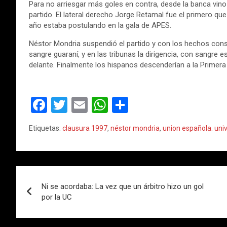
Para no arriesgar más goles en contra, desde la banca vino 
partido. El lateral derecho Jorge Retamal fue el primero que 
año estaba postulando en la gala de APES.
Néstor Mondria suspendió el partido y con los hechos con
sangre guaraní, y en las tribunas la dirigencia, con sangre 
delante. Finalmente los hispanos descenderían a la Primera 
F
T
E
W
C
a
wi
m
h
o
Etiquetas:
clausura 1997
,
néstor mondria
,
union española. univ
ce
tt
ail
at
m
b
er
s
p
o
A
ar
Navegación
o
p
tir
Ni se acordaba: La vez que un árbitro hizo un gol
de
por la UC
k
p
entradas