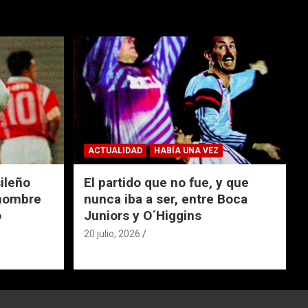
ACTUALIDAD
HABÍA UNA VEZ
ileño
El partido que no fue, y que
 nombre
nunca iba a ser, entre Boca
o
Juniors y O´Higgins
20 julio, 2026