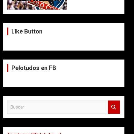
Like Button
Pelotudos en FB
B
u
s
c
a