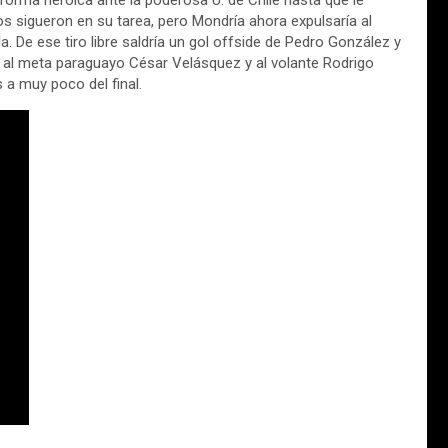
orma heroica ante la poderosa U. de Chile hasta que le
os sigueron en su tarea, pero Mondría ahora expulsaría al
a. De ese tiro libre saldría un gol offside de Pedro González y
ría al meta paraguayo César Velásquez y al volante Rodrigo
 a muy poco del final.