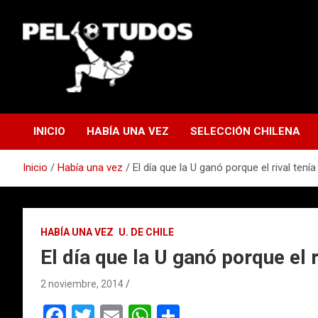
Saltar
al
contenido
www.pelotudos.cl
INICIO
HABÍA UNA VEZ
SELECCIÓN CHILENA
Inicio
Había una vez
El día que la U ganó porque el rival ten
HABÍA UNA VEZ
U. DE CHILE
El día que la U ganó porque el
2 noviembre, 2014
F
T
E
W
C