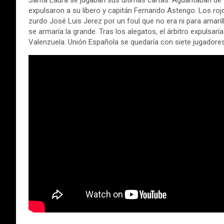
Santa Laura se jugaban sus últimas cartas. Aguantaban de f
expulsaron a su líbero y capitán Fernando Astengo. Los roj
zurdo José Luis Jerez por un foul que no era ni para amarill
se armaría la grande. Tras los alegatos, el árbitro expulsa
Valenzuela. Unión Española se quedaría con siete jugadores