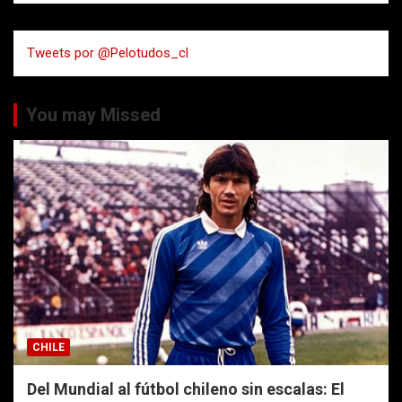
c
a
Tweets por @Pelotudos_cl
r
You may Missed
CHILE
Del Mundial al fútbol chileno sin escalas: El