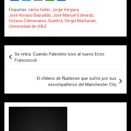
a
wi
m
h
o
Etiquetas:
carlos heller
,
Jorge Vergara
,
ce
tt
ail
at
m
José Horacio Basualdo
,
José Manuel Edwards
,
Octavio Colmenares
,
Quiebra
,
Sergio Markarián
,
b
er
s
p
Universidad de cHILE
o
A
ar
o
p
tir
Navegación
k
p
Se retira: Cuando Palestino tuvo al nuevo Enzo
de
Francescoli
entradas
El chileno de Ñublense que sufrió por sus
excompañeros del Manchester City