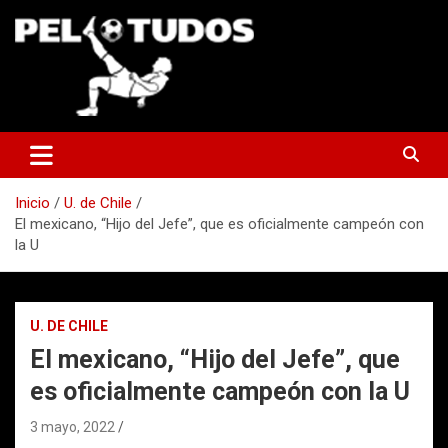
Saltar
al
contenido
www.pelotudos.cl
Inicio
U. de Chile
El mexicano, “Hijo del Jefe”, que es oficialmente campeón con
la U
U. DE CHILE
El mexicano, “Hijo del Jefe”, que
es oficialmente campeón con la U
3 mayo, 2022