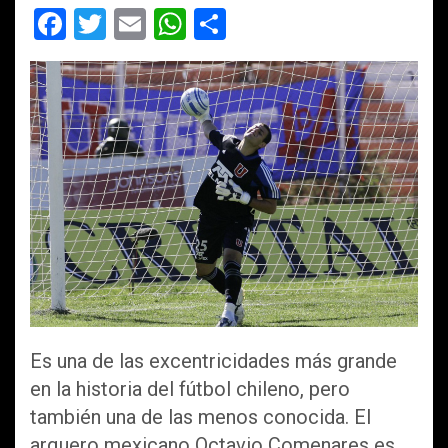
F
T
E
W
C
a
wi
m
h
o
ce
tt
ail
at
m
b
er
s
p
o
A
ar
o
p
tir
k
p
Es una de las excentricidades más grande
en la historia del fútbol chileno, pero
también una de las menos conocida. El
arquero mexicano Octavio Comenares es