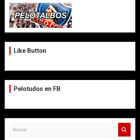
Like Button
Pelotudos en FB
B
u
s