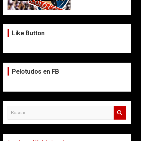
Like Button
Pelotudos en FB
B
u
s
c
a