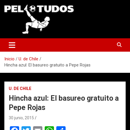
Saltar
al
contenido
www.pelotudos.cl
Inicio
U. de Chile
Hincha azul: El basureo gratuito a Pepe Rojas
U. DE CHILE
Hincha azul: El basureo gratuito a
Pepe Rojas
30 junio, 2015