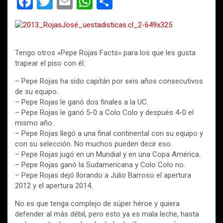
F
T
E
W
C
a
wi
m
h
o
ce
tt
ail
at
m
b
er
s
p
Tengo otros «Pepe Rojas Facts» para los que les gusta
o
A
ar
trapear el piso con él:
o
p
tir
– Pepe Rojas ha sido capitán por seis años consecutivos
de su equipo.
k
p
– Pepe Rojas le ganó dos finales a la UC.
– Pepe Rojas le ganó 5-0 a Colo Colo y después 4-0 el
mismo año.
– Pepe Rojas llegó a una final continental con su equipo y
con su selección. No muchos pueden decir eso.
– Pepe Rojas jugó en un Mundial y en una Copa América.
– Pepe Rojas ganó la Sudamericana y Colo Colo no.
– Pepe Rojas dejó llorando a Julio Barroso el apertura
2012 y el apertura 2014.
No es que tenga complejo de súper héroe y quiera
defender al más débil, pero esto ya es mala leche, hasta