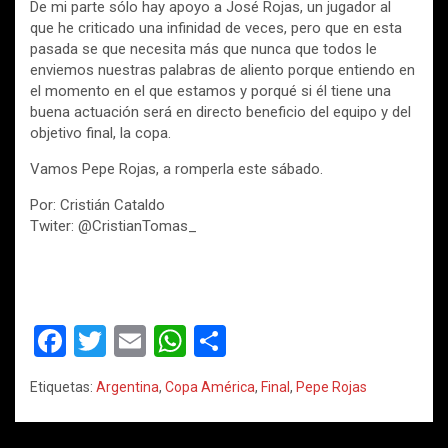
De mi parte sólo hay apoyo a José Rojas, un jugador al
que he criticado una infinidad de veces, pero que en esta
pasada se que necesita más que nunca que todos le
enviemos nuestras palabras de aliento porque entiendo en
el momento en el que estamos y porqué si él tiene una
buena actuación será en directo beneficio del equipo y del
objetivo final, la copa.
Vamos Pepe Rojas, a romperla este sábado.
Por: Cristián Cataldo
Twiter: @CristianTomas_
F
T
E
W
C
a
wi
m
h
o
Etiquetas:
Argentina
,
Copa América
,
Final
,
Pepe Rojas
ce
tt
ail
at
m
b
er
s
p