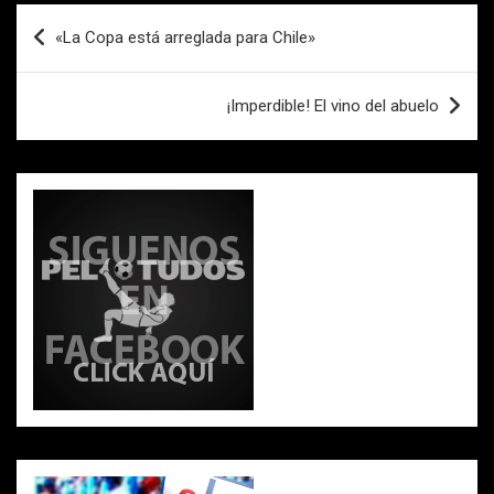
o
A
ar
Navegación
«La Copa está arreglada para Chile»
o
p
tir
de
k
p
entradas
¡Imperdible! El vino del abuelo