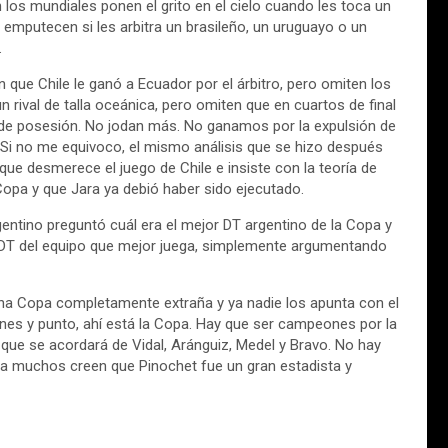
 los mundiales ponen el grito en el cielo cuando les toca un
 emputecen si les arbitra un brasileño, un uruguayo o un
.
en que Chile le ganó a Ecuador por el árbitro, pero omiten los
rival de talla oceánica, pero omiten que en cuartos de final
de posesión. No jodan más. No ganamos por la expulsión de
Si no me equivoco, el mismo análisis que se hizo después
ue desmerece el juego de Chile e insiste con la teoría de
opa y que Jara ya debió haber sido ejecutado.
gentino preguntó cuál era el mejor DT argentino de la Copa y
 DT del equipo que mejor juega, simplemente argumentando
una Copa completamente extraña y ya nadie los apunta con el
s y punto, ahí está la Copa. Hay que ser campeones por la
a que se acordará de Vidal, Aránguiz, Medel y Bravo. No hay
a muchos creen que Pinochet fue un gran estadista y