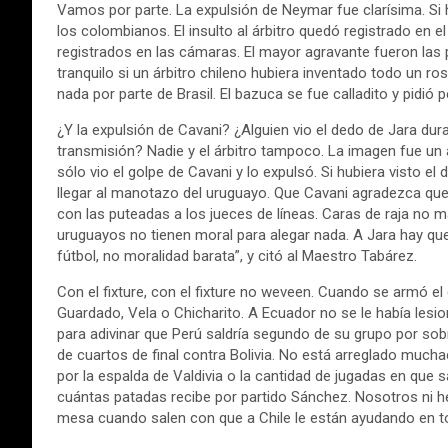
Vamos por parte. La expulsión de Neymar fue clarísima. Si h
los colombianos. El insulto al árbitro quedó registrado en e
registrados en las cámaras. El mayor agravante fueron las
tranquilo si un árbitro chileno hubiera inventado todo un r
nada por parte de Brasil. El bazuca se fue calladito y pidió 
¿Y la expulsión de Cavani? ¿Alguien vio el dedo de Jara dura
transmisión? Nadie y el árbitro tampoco. La imagen fue un 
sólo vio el golpe de Cavani y lo expulsó. Si hubiera visto 
llegar al manotazo del uruguayo. Que Cavani agradezca que
con las puteadas a los jueces de líneas. Caras de raja no má
uruguayos no tienen moral para alegar nada. A Jara hay que
fútbol, no moralidad barata”, y citó al Maestro Tabárez.
Con el fixture, con el fixture no weveen. Cuando se armó el
Guardado, Vela o Chicharito. A Ecuador no se le había lesi
para adivinar que Perú saldría segundo de su grupo por sobr
de cuartos de final contra Bolivia. No está arreglado muc
por la espalda de Valdivia o la cantidad de jugadas en qu
cuántas patadas recibe por partido Sánchez. Nosotros ni 
mesa cuando salen con que a Chile le están ayudando en t