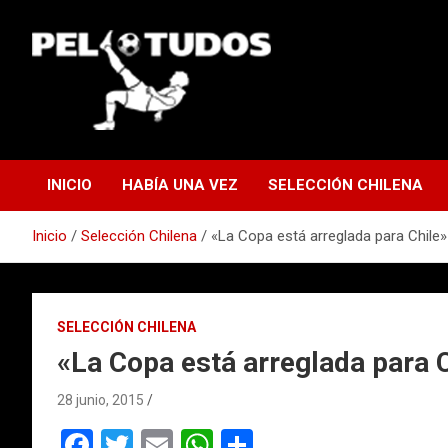
Saltar
al
contenido
www.pelotudos.cl
INICIO
HABÍA UNA VEZ
SELECCIÓN CHILENA
Inicio
Selección Chilena
«La Copa está arreglada para Chile»
SELECCIÓN CHILENA
«La Copa está arreglada para C
28 junio, 2015
F
T
E
W
C