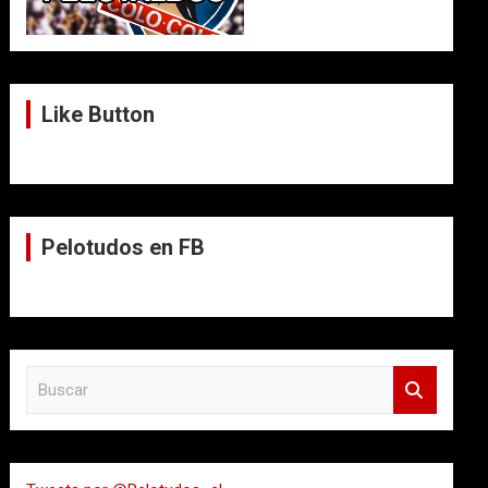
Like Button
Pelotudos en FB
B
u
s
c
a