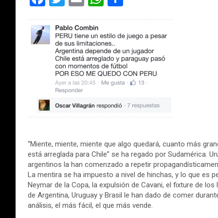
a
wi
m
h
o
ce
tt
ail
at
m
b
er
s
p
o
A
ar
o
p
tir
k
p
“Miente, miente, miente que algo quedará, cuanto más gran
está arreglada para Chile” se ha regado por Sudamérica. U
argentinos la han comenzado a repetir propagandísticament
La mentira se ha impuesto a nivel de hinchas, y lo que es pe
Neymar de la Copa, la expulsión de Cavani, el fixture de los 
de Argentina, Uruguay y Brasil le han dado de comer duran
análisis, el más fácil, el que más vende.