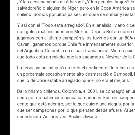
¿Y las designaciones de árbitros? ¿Y los penales brujos? En
salvadoreño o alguien de Niger, pero en la Copa América se
chileno. Somos poquitos países, es cosa de sumar y restar
Y así con el “Todo está arreglado”. En el análisis liviano dic
dos goles mal anulados con México. Dejan a Bolivia como un 
jugamos con el último campeón y los tuvimos con un 80% 
Cavani, ganamos porque Chile fue inmensamente superior. 
del Argentina-Colombia en el país transandino. Mismo país q
que todo está arreglado, que les sacamos a Neymar de la C
La teoría ya se instauró en todo el continente. Un medio ar
un porcentaje excesivamente alto desmereció a Sampaoli,
que lo de Chile estaba arreglado, que él no era el mejor DT.
Da lo mismo chilenos. Colombia, el 2001, se consagró en 
dedo por no haber sido nunca campeones. Fueron campeone
gente que está adentro, por la que quiere una alegría, por l
que ser campeones por lo que piensen desde afuera. Afuer
economista. Así nos ven. Análisis liviano.