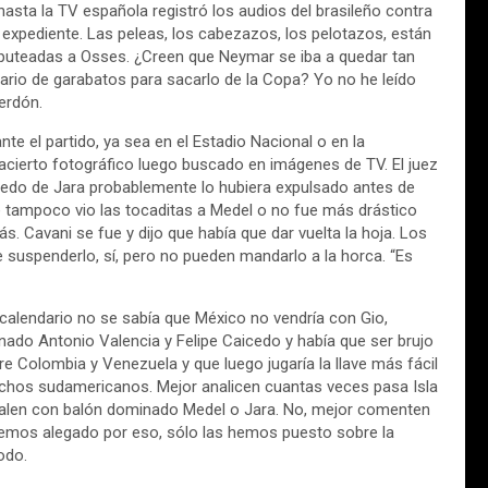
asta la TV española registró los audios del brasileño contra
l expediente. Las peleas, los cabezazos, los pelotazos, están
 puteadas a Osses. ¿Creen que Neymar se iba a quedar tan
osario de garabatos para sacarlo de la Copa? Yo no he leído
perdón.
nte el partido, ya sea en el Estadio Nacional o en la
acierto fotográfico luego buscado en imágenes de TV. El juez
el dedo de Jara probablemente lo hubiera expulsado antes de
 tampoco vio las tocaditas a Medel o no fue más drástico
s. Cavani se fue y dijo que había que dar vuelta la hoja. Los
 suspenderlo, sí, pero no pueden mandarlo a la horca. “Es
 calendario no se sabía que México no vendría con Gio,
onado Antonio Valencia y Felipe Caicedo y había que ser brujo
e Colombia y Venezuela y que luego jugaría la llave más fácil
hachos sudamericanos. Mejor analicen cuantas veces pasa Isla
e salen con balón dominado Medel o Jara. No, mejor comenten
hemos alegado por eso, sólo las hemos puesto sobre la
odo.