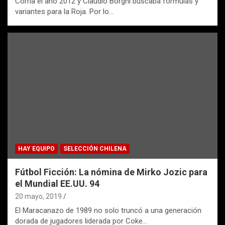
Corría el año 2012 y Claudio Borghi buscaba fórmulas y
variantes para la Roja. Por lo…
HAY EQUIPO
SELECCIÓN CHILENA
Fútbol Ficción: La nómina de Mirko Jozic para
el Mundial EE.UU. 94
20 mayo, 2019
El Maracanazo de 1989 no solo truncó a una generación
dorada de jugadores liderada por Coke…