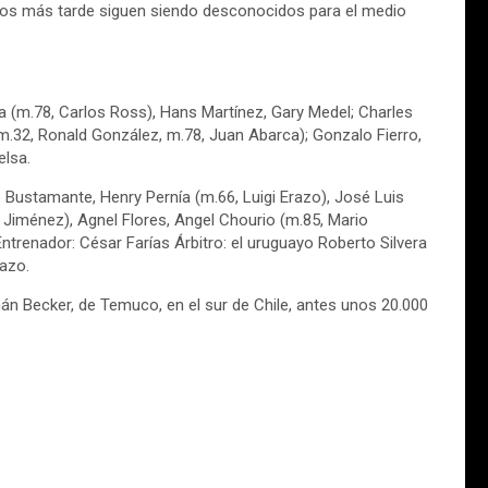
ños más tarde siguen siendo desconocidos para el medio
ida (m.78, Carlos Ross), Hans Martínez, Gary Medel; Charles
(m.32, Ronald González, m.78, Juan Abarca); Gonzalo Fierro,
elsa.
Bustamante, Henry Pernía (m.66, Luigi Erazo), José Luis
 Jiménez), Agnel Flores, Angel Chourio (m.85, Mario
ntrenador: César Farías Árbitro: el uruguayo Roberto Silvera
razo.
án Becker, de Temuco, en el sur de Chile, antes unos 20.000