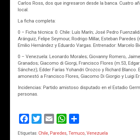
Carlos Ross, dos que ingresaron desde la banca. Cuatro a
local.
La ficha completa:
0 – Ficha técnica: 0. Chile: Luís Marín; José Pedro Fuenzal
Aránguiz, Felipe Seymour, Rodrigo Millar, Esteban Paredes 
Emilio Hernández y Eduardo Vargas. Entrenador: Marcelo Bi
0 – Venezuela: Leonardo Morales; Giovanny Romero, Jaime 
Granados; Giacomo di Giorgi, Francisco Flores (m.53, Edgar
Sánchez); Edder Farías Yohandri Orozco y Richard Blanco. E
amonestó a Francisco Flores, Giacomo Di Giorgio y Luigi E
Incidencias: Partido amistoso disputado en el Estadio Germ
personas.
F
T
E
W
C
a
wi
m
h
o
Etiquetas:
Chile
,
Paredes
,
Temuco
,
Venezuela
ce
tt
ail
at
m