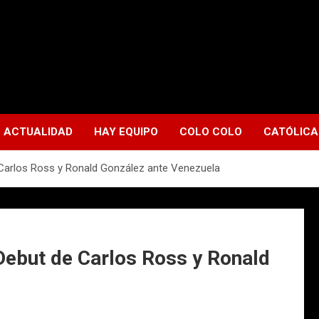
ACTUALIDAD
HAY EQUIPO
COLO COLO
CATÓLICA
 Carlos Ross y Ronald González ante Venezuela
 Debut de Carlos Ross y Ronald