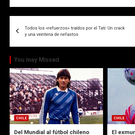
b
er
s
p
o
A
ar
Navegación
o
p
tir
Todos los «refuerzos» traídos por el Tati: Un crack
de
y una veintena de nefastos
k
p
entradas
You may Missed
CHILE
CHILE
Del Mundial al fútbol chileno
El exmund