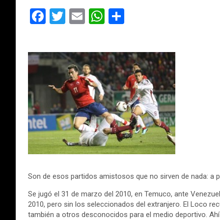
F
T
E
W
C
a
wi
m
h
o
ce
tt
ail
at
m
b
er
s
p
o
A
ar
o
p
tir
k
p
Son de esos partidos amistosos que no sirven de nada: a p
Se jugó el 31 de marzo del 2010, en Temuco, ante Venezuel
2010, pero sin los seleccionados del extranjero. El Loco rec
también a otros desconocidos para el medio deportivo. Ahí