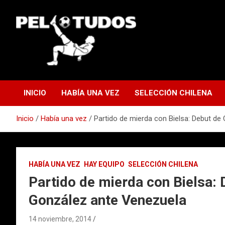
Saltar
al
contenido
www.pelotudos.cl
INICIO
HABÍA UNA VEZ
SELECCIÓN CHILENA
Inicio
Había una vez
Partido de mierda con Bielsa: Debut de
HABÍA UNA VEZ
HAY EQUIPO
SELECCIÓN CHILENA
Partido de mierda con Bielsa:
González ante Venezuela
14 noviembre, 2014