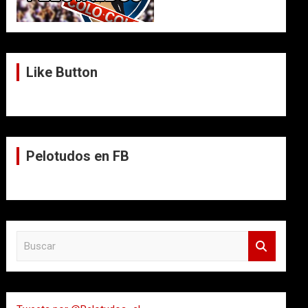
Like Button
Pelotudos en FB
B
u
s
c
a