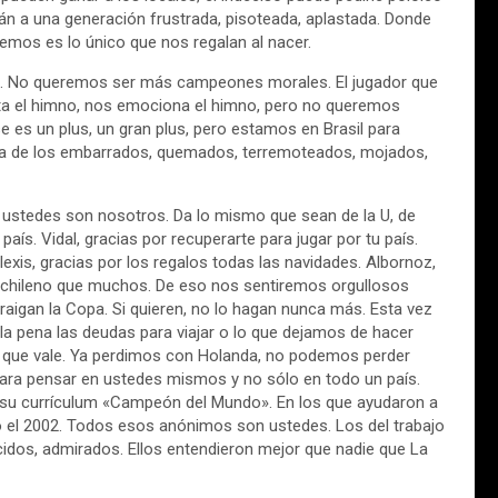
án a una generación frustrada, pisoteada, aplastada. Donde
eremos es lo único que nos regalan al nacer.
ás. No queremos ser más campeones morales. El jugador que
ta el himno, nos emociona el himno, pero no queremos
 es un plus, un gran plus, pero estamos en Brasil para
gría de los embarrados, quemados, terremoteados, mojados,
i ustedes son nosotros. Da lo mismo que sean de la U, de
país. Vidal, gracias por recuperarte para jugar por tu país.
 Alexis, gracias por los regalos todas las navidades. Albornoz,
 chileno que muchos. De eso nos sentiremos orgullosos
raigan la Copa. Si quieren, no lo hagan nunca más. Esta vez
 pena las deudas para viajar o lo que dejamos de hacer
la que vale. Ya perdimos con Holanda, no podemos perder
ara pensar en ustedes mismos y no sólo en todo un país.
su currículum «Campeón del Mundo». En los que ayudaron a
do el 2002. Todos esos anónimos son ustedes. Los del trabajo
idos, admirados. Ellos entendieron mejor que nadie que La