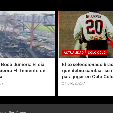
ACTUALIDAD
COLO COLO
 Boca Juniors: El día
El exseleccionado bras
uemó El Teniente de
que debió cambiar su
a
para jugar en Colo Col
6
27 julio, 2026
as a:
WordPress