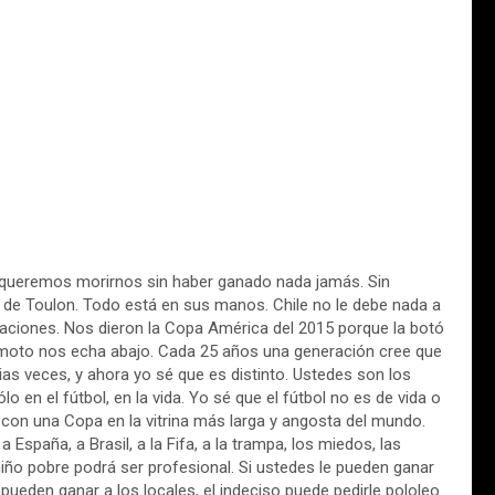
o queremos morirnos sin haber ganado nada jamás. Sin
 de Toulon. Todo está en sus manos. Chile no le debe nada a
aciones. Nos dieron la Copa América del 2015 porque la botó
remoto nos echa abajo. Cada 25 años una generación cree que
s veces, y ahora yo sé que es distinto. Ustedes son los
 en el fútbol, en la vida. Yo sé que el fútbol no es de vida o
 con una Copa en la vitrina más larga y angosta del mundo.
España, a Brasil, a la Fifa, a la trampa, los miedos, las
iño pobre podrá ser profesional. Si ustedes le pueden ganar
e pueden ganar a los locales, el indeciso puede pedirle pololeo