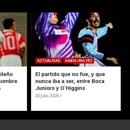
ACTUALIDAD
HABÍA UNA VEZ
ileño
El partido que no fue, y que
 nombre
nunca iba a ser, entre Boca
o
Juniors y O´Higgins
20 julio, 2026