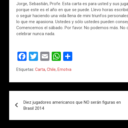
Jorge, Sebastián, Profe. Esta carta es para usted y sus juga
porque este es el año en que se puede. Llevo horas escribi
o seguir haciendo una vida llena de mini triunfos personale
lo que me apasiona. Ustedes y sólo ustedes pueden conseguir
Comencemos el sábado. Por favor. No podemos más. No q
celebrar nunca nada.
F
T
E
W
C
a
wi
m
h
o
Etiquetas:
Carta
,
Chile
,
Emotva
ce
tt
ail
at
m
b
er
s
p
o
A
ar
Navegación
o
p
tir
Diez jugadores americanos que NO serán figuras en
de
Brasil 2014
k
p
entradas