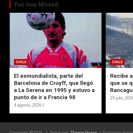
You may Missed
CHILE
CHILE
El exmundialista, parte del
Recibe a
Barcelona de Cruyff, que llegó
que se q
a La Serena en 1995 y estuvo a
Rancagu
punto de ir a Francia 98
29 julio, 202
4 agosto, 2026
Copyright ©2026
Tema por:
Theme Horse
Funciona graci