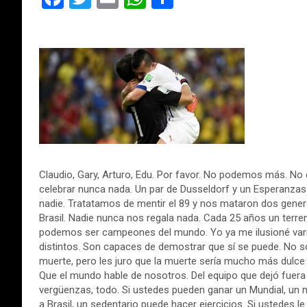
a
wi
m
h
o
ce
tt
ail
at
m
b
er
s
p
o
A
ar
o
p
tir
k
p
Claudio, Gary, Arturo, Edu. Por favor. No podemos más. N
celebrar nunca nada. Un par de Dusseldorf y un Esperanzas
nadie. Tratatamos de mentir el 89 y nos mataron dos gener
Brasil. Nadie nunca nos regala nada. Cada 25 años un ter
podemos ser campeones del mundo. Yo ya me ilusioné varia
distintos. Son capaces de demostrar que sí se puede. No sólo
muerte, pero les juro que la muerte sería mucho más dulce
Que el mundo hable de nosotros. Del equipo que dejó fuera a 
vergüenzas, todo. Si ustedes pueden ganar un Mundial, un n
a Brasil, un sedentario puede hacer ejercicios. Si ustedes l