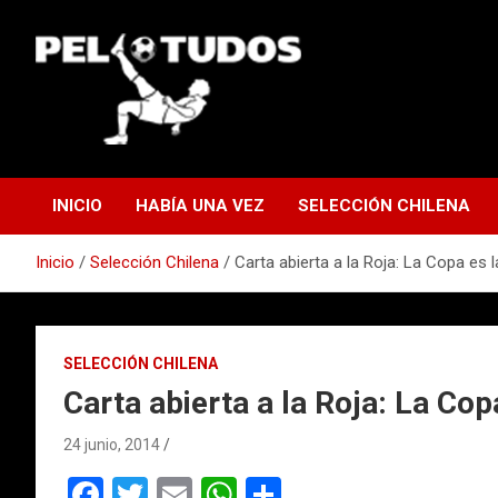
Saltar
al
contenido
www.pelotudos.cl
INICIO
HABÍA UNA VEZ
SELECCIÓN CHILENA
Inicio
Selección Chilena
Carta abierta a la Roja: La Copa es 
SELECCIÓN CHILENA
Carta abierta a la Roja: La Cop
24 junio, 2014
F
T
E
W
C