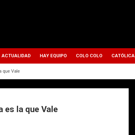
ACTUALIDAD
HAY EQUIPO
COLO COLO
CATÓLICA
la que Vale
a es la que Vale