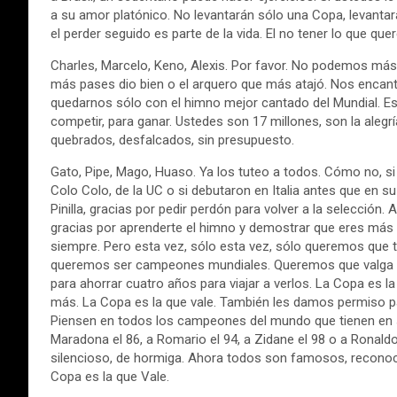
a su amor platónico. No levantarán sólo una Copa, levantar
el perder seguido es parte de la vida. El no tener lo que qu
Charles, Marcelo, Keno, Alexis. Por favor. No podemos m
más pases dio bien o el arquero que más atajó. Nos encan
quedarnos sólo con el himno mejor cantado del Mundial. Ese
competir, para ganar. Ustedes son 17 millones, son la ale
quebrados, desfalcados, sin presupuesto.
Gato, Pipe, Mago, Huaso. Ya los tuteo a todos. Cómo no, s
Colo Colo, de la UC o si debutaron en Italia antes que en su 
Pinilla, gracias por pedir perdón para volver a la selección.
gracias por aprenderte el himno y demostrar que eres más
siempre. Pero esta vez, sólo esta vez, sólo queremos que t
queremos ser campeones mundiales. Queremos que valga la
para ahorrar cuatro años para viajar a verlos. La Copa es 
más. La Copa es la que vale. También les damos permiso p
Piensen en todos los campeones del mundo que tienen en 
Maradona el 86, a Romario el 94, a Zidane el 98 o a Ronal
silencioso, de hormiga. Ahora todos son famosos, reconoc
Copa es la que Vale.