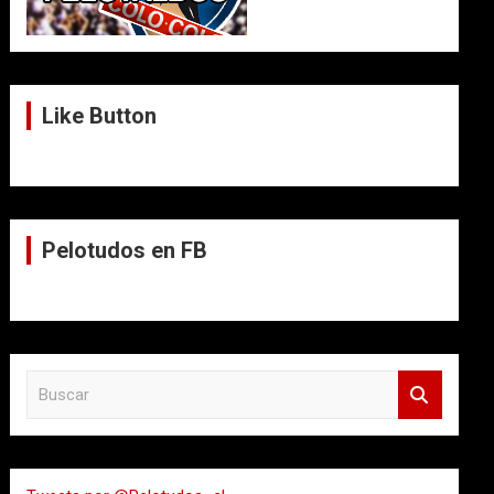
Like Button
Pelotudos en FB
B
u
s
c
a