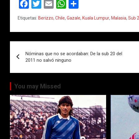
F
T
E
W
C
a
wi
m
h
o
Etiquetas:
Berizzo
,
Chile
,
Gazale
,
Kuala Lumpur
,
Malasia
,
Sub 
ce
tt
ail
at
m
b
er
s
p
o
A
ar
Navegación
o
p
tir
Nóminas que no se acordaban: De la sub 20 del
de
2011 no salvó ninguno
k
p
entradas
You may Missed