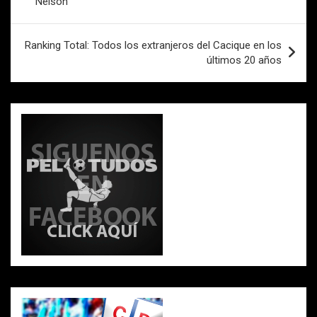
o
p
tir
Nelson
k
p
entradas
Ranking Total: Todos los extranjeros del Cacique en los
últimos 20 años