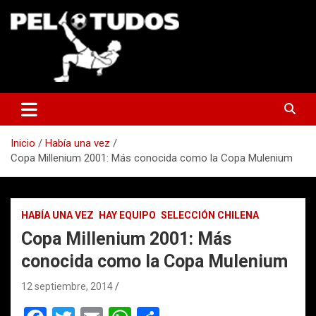
Saltar
al
contenido
www.pelotudos.cl
Inicio
Había una vez
Copa Millenium 2001: Más conocida como la Copa Mulenium
HABÍA UNA VEZ
HAY EQUIPO
SELECCIÓN CHILENA
Copa Millenium 2001: Más
conocida como la Copa Mulenium
12 septiembre, 2014