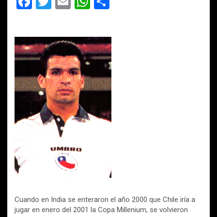
F
T
E
W
C
a
wi
m
h
o
ce
tt
ail
at
m
b
er
s
p
o
A
ar
o
p
tir
k
p
Cuando en India se enteraron el año 2000 que Chile iría a
jugar en enero del 2001 la Copa Millenium, se volvieron