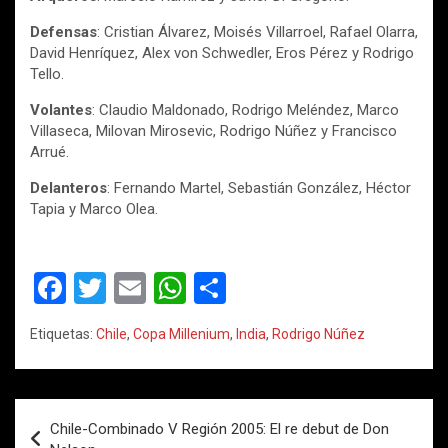
Defensas
: Cristian Álvarez, Moisés Villarroel, Rafael Olarra,
David Henríquez, Alex von Schwedler, Eros Pérez y Rodrigo
Tello.
Volantes
: Claudio Maldonado, Rodrigo Meléndez, Marco
Villaseca, Milovan Mirosevic, Rodrigo Núñez y Francisco
Arrué.
Delanteros
: Fernando Martel, Sebastián González, Héctor
Tapia y Marco Olea.
F
T
E
W
C
a
wi
m
h
o
Etiquetas:
Chile
,
Copa Millenium
,
India
,
Rodrigo Núñez
ce
tt
ail
at
m
b
er
s
p
o
A
ar
Navegación
Chile-Combinado V Región 2005: El re debut de Don
de