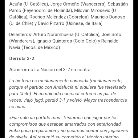
Acuña (U. Católica), Jorge Ormeño (Wanderers), Sebastián
Pardo (Feyenoord, de Holanda), Milovan Mirosevic (U.
Católica), Rodrigo Meléndez (Cobreloa), Mauricio Donoso
(U. de Chile) y David Pizarro (Udinese, de Italia).
Delanteros: Arturo Norambuena (U. Católica), Joel Soto
(Wanderers), Ignacio Quinteros (Colo Colo) y Reinaldo
Navia (Tecos, de México).
Derrota 3-2:
Así informó La Nación del 3-2 en contra:
La historia es medianamente conocida (medianamente,
porque el partido con Andalucía ni siquiera fue televisado
para Chile). El combinado nacional entrenó un par de
veces, viajó, jugó, perdió 3-1 y volvió. Mayor trascendencia
no hubo.
«Fue sólo un partido más. Teníamos que jugar por los
compromisos que estaban amarrados con anterioridad.
Hubo poca preparación y no pudimos contar con jugadores
de nivel». Así resumió su cometido el técnico interino