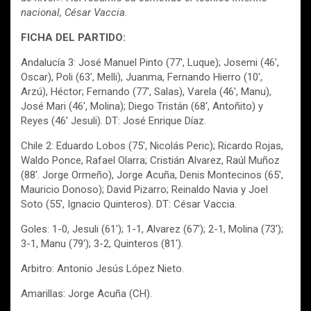
nacional, César Vaccia.
FICHA DEL PARTIDO:
Andalucía 3: José Manuel Pinto (77′, Luque); Josemi (46′,
Oscar), Poli (63′, Melli), Juanma, Fernando Hierro (10′,
Arzú), Héctor; Fernando (77′, Salas), Varela (46′, Manu),
José Mari (46′, Molina); Diego Tristán (68′, Antoñito) y
Reyes (46’ Jesuli). DT: José Enrique Díaz.
Chile 2: Eduardo Lobos (75′, Nicolás Peric); Ricardo Rojas,
Waldo Ponce, Rafael Olarra; Cristián Alvarez, Raúl Muñoz
(88′. Jorge Ormeño), Jorge Acuña, Denis Montecinos (65′,
Mauricio Donoso); David Pizarro; Reinaldo Navia y Joel
Soto (55′, Ignacio Quinteros). DT: César Vaccia.
Goles: 1-0, Jesuli (61′); 1-1, Alvarez (67′); 2-1, Molina (73′);
3-1, Manu (79′); 3-2, Quinteros (81′).
Arbitro: Antonio Jesús López Nieto.
Amarillas: Jorge Acuña (CH).