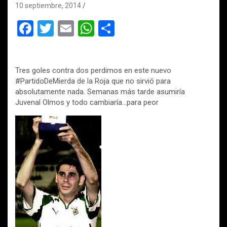
10 septiembre, 2014
F
T
E
W
C
a
wi
m
h
o
ce
tt
ail
at
m
Tres goles contra dos perdimos en este nuevo
b
er
s
p
#PartidoDeMierda de la Roja que no sirvió para
o
A
ar
absolutamente nada. Semanas más tarde asumiría
Juvenal Olmos y todo cambiaría…para peor
o
p
tir
k
p