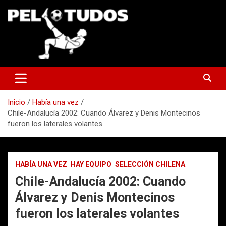
Saltar
al
contenido
www.pelotudos.cl
Inicio
Había una vez
Chile-Andalucía 2002: Cuando Álvarez y Denis Montecinos
fueron los laterales volantes
HABÍA UNA VEZ
HAY EQUIPO
SELECCIÓN CHILENA
Chile-Andalucía 2002: Cuando
Álvarez y Denis Montecinos
fueron los laterales volantes