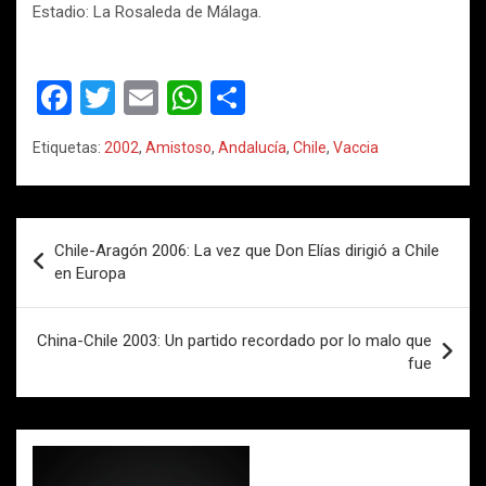
Estadio: La Rosaleda de Málaga.
F
T
E
W
C
a
wi
m
h
o
Etiquetas:
2002
,
Amistoso
,
Andalucía
,
Chile
,
Vaccia
ce
tt
ail
at
m
b
er
s
p
o
A
ar
Navegación
Chile-Aragón 2006: La vez que Don Elías dirigió a Chile
o
p
tir
de
en Europa
k
p
entradas
China-Chile 2003: Un partido recordado por lo malo que
fue