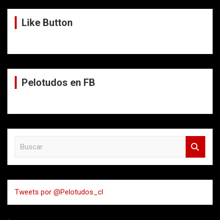
Like Button
Pelotudos en FB
B
u
s
c
a
Tweets por @Pelotudos_cl
r