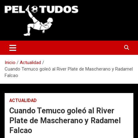
Saltar
al
contenido
www.pelotudos.cl
Inicio
Actualidad
Cuando Temuco goleó al River Plate de Mascherano y Radamel
Falcao
ACTUALIDAD
Cuando Temuco goleó al River
Plate de Mascherano y Radamel
Falcao