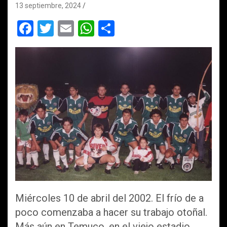
13 septiembre, 2024
F
T
E
W
C
a
wi
m
h
o
ce
tt
ail
at
m
b
er
s
p
o
A
ar
o
p
tir
k
p
Miércoles 10 de abril del 2002. El frío de a
poco comenzaba a hacer su trabajo otoñal.
Más aún en Temuco, en el viejo estadio