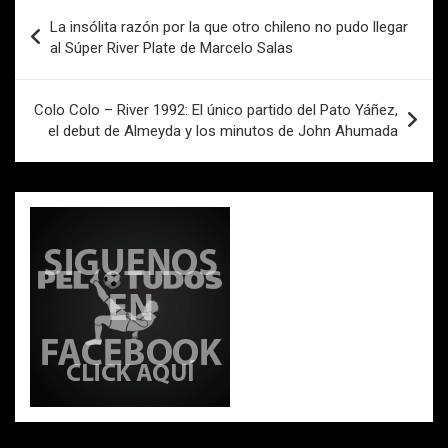
o
p
tir
Navegación
La insólita razón por la que otro chileno no pudo llegar
k
p
de
al Súper River Plate de Marcelo Salas
entradas
Colo Colo – River 1992: El único partido del Pato Yáñez,
el debut de Almeyda y los minutos de John Ahumada