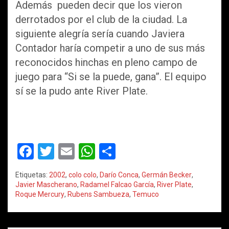
Además pueden decir que los vieron
derrotados por el club de la ciudad. La
siguiente alegría sería cuando Javiera
Contador haría competir a uno de sus más
reconocidos hinchas en pleno campo de
juego para “Si se la puede, gana”. El equipo
sí se la pudo ante River Plate.
F
T
E
W
C
a
wi
m
h
o
Etiquetas:
2002
,
colo colo
,
Darío Conca
,
Germán Becker
,
ce
tt
ail
at
m
Javier Mascherano
,
Radamel Falcao García
,
River Plate
,
Roque Mercury
,
Rubens Sambueza
,
Temuco
b
er
s
p
o
A
ar