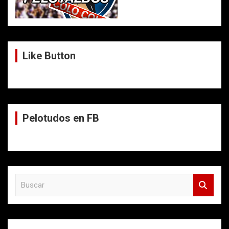
Like Button
Pelotudos en FB
B
u
s
c
a