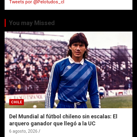
Tweets por @Pelotudos_cl
r
You may Missed
CHILE
Del Mundial al fútbol chileno sin escalas: El
arquero ganador que llegó a la UC
6 agosto, 2026