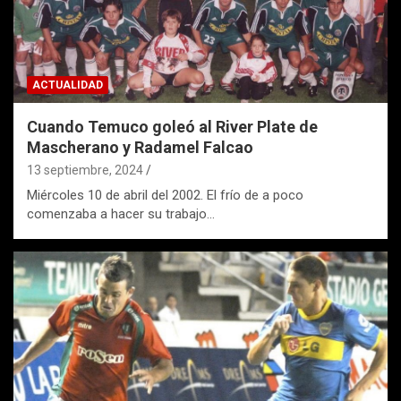
ACTUALIDAD
Cuando Temuco goleó al River Plate de
Mascherano y Radamel Falcao
13 septiembre, 2024
Miércoles 10 de abril del 2002. El frío de a poco
comenzaba a hacer su trabajo…