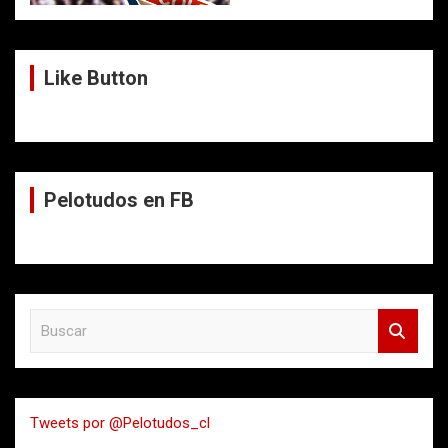
Like Button
Pelotudos en FB
B
u
s
c
a
Tweets por @Pelotudos_cl
r