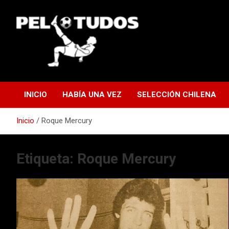
Saltar
al
contenido
www.pelotudos.cl
INICIO
HABÍA UNA VEZ
SELECCIÓN CHILENA
Inicio
Roque Mercury
Etiqueta:
Roque Mercury