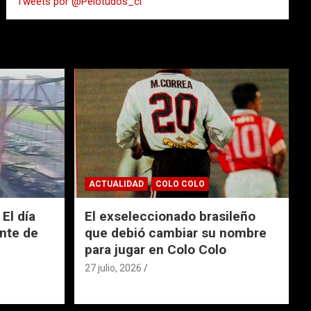
Tweets por @Pelotudos_cl
r
ACTUALIDAD
COLO COLO
El día
El exseleccionado brasileño
nte de
que debió cambiar su nombre
para jugar en Colo Colo
27 julio, 2026