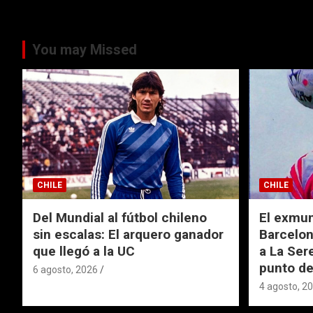
You may Missed
CHILE
CHILE
Del Mundial al fútbol chileno
El exmund
sin escalas: El arquero ganador
Barcelon
que llegó a la UC
a La Ser
punto de
6 agosto, 2026
4 agosto, 2