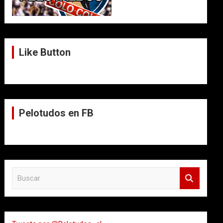
Like Button
Pelotudos en FB
B
u
s
c
a