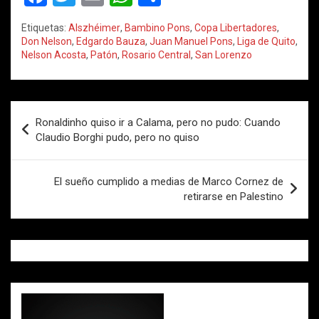
a
wi
m
h
o
Etiquetas:
Alszhéimer
,
Bambino Pons
,
Copa Libertadores
,
ce
tt
ail
at
m
Don Nelson
,
Edgardo Bauza
,
Juan Manuel Pons
,
Liga de Quito
,
Nelson Acosta
,
Patón
,
Rosario Central
,
San Lorenzo
b
er
s
p
o
A
ar
o
p
tir
Navegación
Ronaldinho quiso ir a Calama, pero no pudo: Cuando
k
p
de
Claudio Borghi pudo, pero no quiso
entradas
El sueño cumplido a medias de Marco Cornez de
retirarse en Palestino