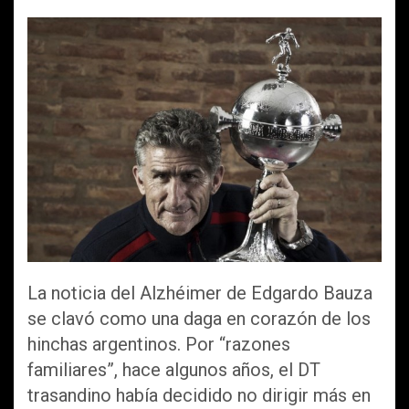
a
wi
m
h
o
ce
tt
ail
at
m
b
er
s
p
o
A
ar
o
p
tir
k
p
La noticia del Alzhéimer de Edgardo Bauza
se clavó como una daga en corazón de los
hinchas argentinos. Por “razones
familiares”, hace algunos años, el DT
trasandino había decidido no dirigir más en