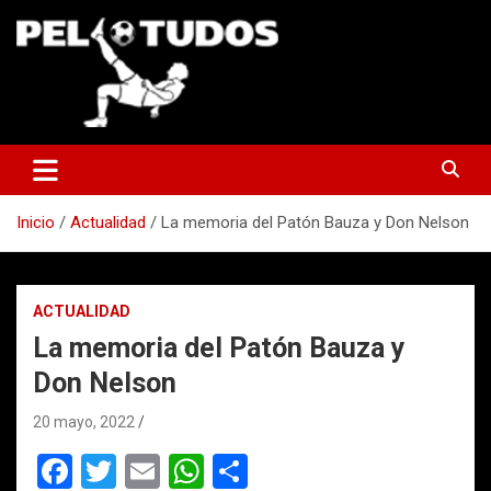
Saltar
al
contenido
www.pelotudos.cl
Inicio
Actualidad
La memoria del Patón Bauza y Don Nelson
ACTUALIDAD
La memoria del Patón Bauza y
Don Nelson
20 mayo, 2022
F
T
E
W
C