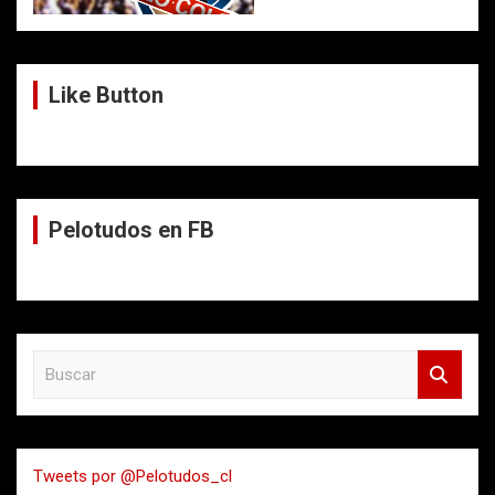
Like Button
Pelotudos en FB
B
u
s
c
a
Tweets por @Pelotudos_cl
r