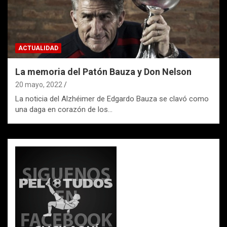
ACTUALIDAD
La memoria del Patón Bauza y Don Nelson
20 mayo, 2022
La noticia del Alzhéimer de Edgardo Bauza se clavó como
una daga en corazón de los…