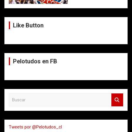
Like Button
Pelotudos en FB
B
u
s
c
a
Tweets por @Pelotudos_cl
r