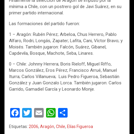
Finalmente la selección de Aragón se impuso por la
mínima a Chile, con un postrero gol de Javi Suárez, en su
primer partido internacional.
Las formaciones del partido fueron:
1 – Aragón: Rubén Pérez; Arbeloa, Chus Herrero, Pablo
Alfaro, Rodri; Longás, Zapater; Lafita, Cani, Víctor Bravo; y
Moisés. También jugaron: Falcón, Suárez, Gibanel,
Capdevila, Bosque, Machote, Seba, Linares.
0 – Chile: Johnny Herrera; Boris Rieloff, Miguel Riffo,
Marcos González, Eros Pérez; Francisco Arrué, Manuel
Iturra; Carlos Villanueva; Luis Pedro Figueroa, Sebastián
González y Juan Gonzalo Lorca. También jugaron: Carlos
Garrido, Gamadiel García y Leonardo Monje.
F
T
E
W
C
a
wi
m
h
o
Etiquetas:
2006
,
Aragón
,
Chile
,
Elías Figueroa
ce
tt
ail
at
m