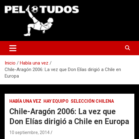
Saltar
al
contenido
www.pelotudos.cl
Inicio
Había una vez
Chile-Aragón 2006: La vez que Don Elías dirigió a Chile en
Europa
HABÍA UNA VEZ
HAY EQUIPO
SELECCIÓN CHILENA
Chile-Aragón 2006: La vez que
Don Elías dirigió a Chile en Europa
10 septiembre, 2014