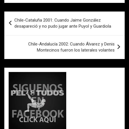
b
er
s
p
o
A
ar
Navegación
Chile-Cataluña 2001: Cuando Jaime González
o
p
tir
de
desapareció y no pudo jugar ante Puyol y Guardiola
k
p
entradas
Chile-Andalucía 2002: Cuando Álvarez y Denis
Montecinos fueron los laterales volantes