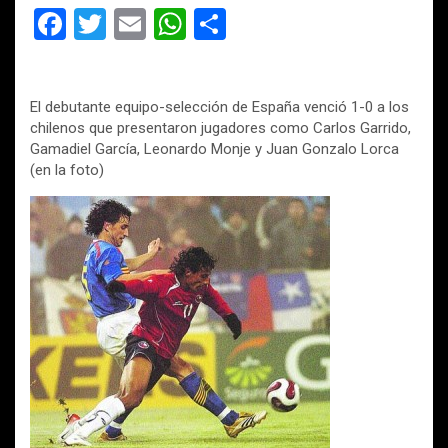
F
T
E
W
C
a
wi
m
h
o
ce
tt
ail
at
m
El debutante equipo-selección de España venció 1-0 a los
b
er
s
p
chilenos que presentaron jugadores como Carlos Garrido,
o
A
ar
Gamadiel García, Leonardo Monje y Juan Gonzalo Lorca
(en la foto)
o
p
tir
k
p