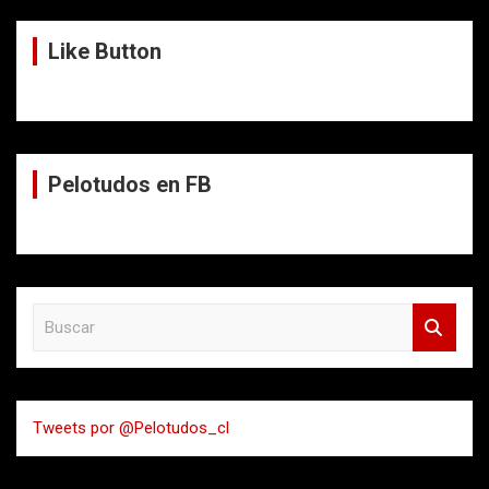
Like Button
Pelotudos en FB
B
u
s
c
a
Tweets por @Pelotudos_cl
r