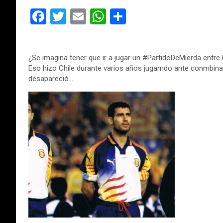
F
T
E
W
C
a
wi
m
h
o
ce
tt
ail
at
m
¿Se imagina tener que ir a jugar un #PartidoDeMierda ent
b
er
s
p
Eso hizo Chile durante varios años jugamdo ante conmbina
o
A
ar
desapareció…
o
p
tir
k
p