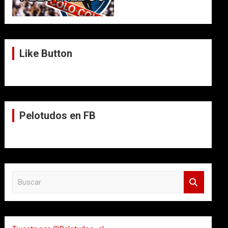
Like Button
Pelotudos en FB
B
u
s
c
a