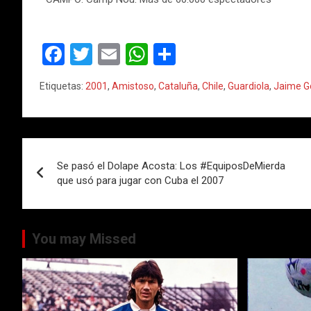
F
T
E
W
C
a
wi
m
h
o
Etiquetas:
2001
,
Amistoso
,
Cataluña
,
Chile
,
Guardiola
,
Jaime G
ce
tt
ail
at
m
b
er
s
p
o
A
ar
Navegación
o
p
tir
Se pasó el Dolape Acosta: Los #EquiposDeMierda
de
que usó para jugar con Cuba el 2007
k
p
entradas
You may Missed