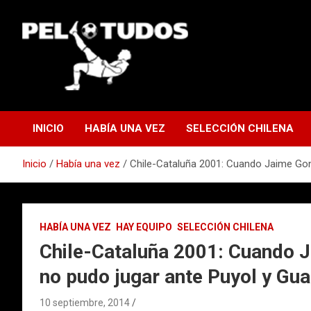
Saltar
al
contenido
www.pelotudos.cl
INICIO
HABÍA UNA VEZ
SELECCIÓN CHILENA
Inicio
Había una vez
Chile-Cataluña 2001: Cuando Jaime Gon
HABÍA UNA VEZ
HAY EQUIPO
SELECCIÓN CHILENA
Chile-Cataluña 2001: Cuando 
no pudo jugar ante Puyol y Gua
10 septiembre, 2014