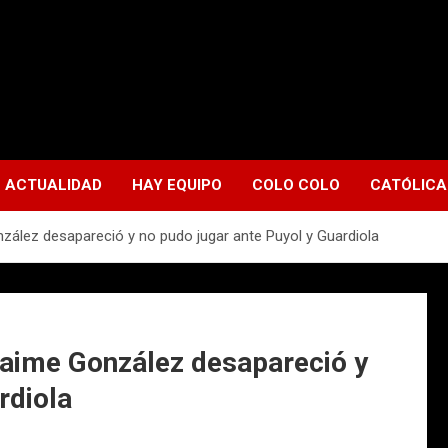
ACTUALIDAD
HAY EQUIPO
COLO COLO
CATÓLICA
zález desapareció y no pudo jugar ante Puyol y Guardiola
Jaime González desapareció y
rdiola