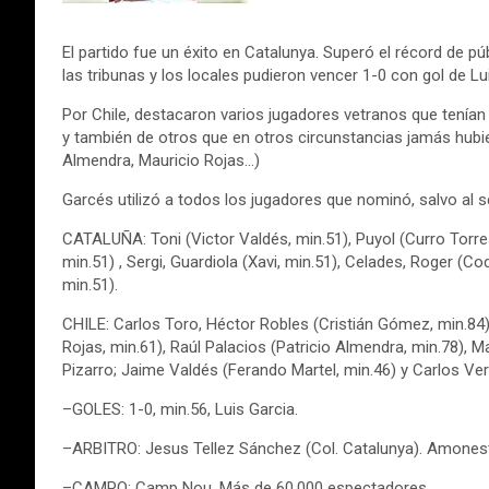
El partido fue un éxito en Catalunya. Superó el récord de 
las tribunas y los locales pudieron vencer 1-0 con gol de Lui
Por Chile, destacaron varios jugadores vetranos que tenía
y también de otros que en otros circunstancias jamás hubier
Almendra, Mauricio Rojas…)
Garcés utilizó a todos los jugadores que nominó, salvo al 
CATALUÑA: Toni (Victor Valdés, min.51), Puyol (Curro Torres
min.51) , Sergi, Guardiola (Xavi, min.51), Celades, Roger (Cod
min.51).
CHILE: Carlos Toro, Héctor Robles (Cristián Gómez, min.84
Rojas, min.61), Raúl Palacios (Patricio Almendra, min.78), M
Pizarro; Jaime Valdés (Ferando Martel, min.46) y Carlos Verd
–GOLES: 1-0, min.56, Luis Garcia.
–ARBITRO: Jesus Tellez Sánchez (Col. Catalunya). Amonestó
–CAMPO: Camp Nou. Más de 60.000 espectadores