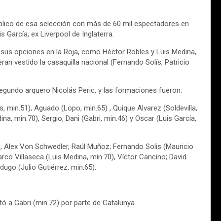
público de esa selección con más de 60 mil espectadores en
s García, ex Liverpool de Inglaterra.
n sus opciones en la Roja, como Héctor Robles y Luis Medina,
an vestido la casaquilla nacional (Fernando Solís, Patricio
segundo arquero Nicolás Peric, y las formaciones fueron:
, min.51), Aguado (Lopo, min.65) , Quique Alvarez (Soldevilla,
ina, min.70), Sergio, Dani (Gabri, min.46) y Oscar (Luis García,
), Alex Von Schwedler, Raúl Muñoz; Fernando Solis (Mauricio
arco Villaseca (Luis Medina, min.70), Víctor Cancino; David
ugo (Julio Gutiérrez, min.65).
 a Gabri (min.72) por parte de Catalunya.