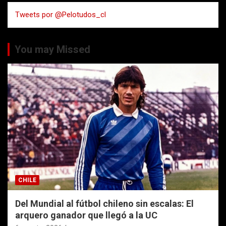
a
Tweets por @Pelotudos_cl
r
You may Missed
CHILE
Del Mundial al fútbol chileno sin escalas: El
arquero ganador que llegó a la UC