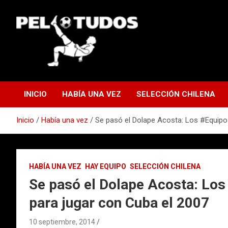
Saltar
al
contenido
www.pelotudos.cl
INICIO
HABÍA UNA VEZ
SELECCIÓN CHILENA
Inicio
Había una vez
Se pasó el Dolape Acosta: Los #Equipo
HABÍA UNA VEZ
HAY EQUIPO
SELECCIÓN CHILENA
Se pasó el Dolape Acosta: Lo
para jugar con Cuba el 2007
10 septiembre, 2014