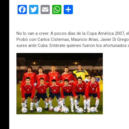
F
T
E
W
C
a
wi
m
h
o
ce
tt
ail
at
m
No lo van a creer. A pocos días de la Copa América 2007, 
b
er
s
p
Probó con Carlos Cisternas, Mauricio Arias, Javier Di Greg
o
A
ar
sures ante Cuba. Entérate quiénes fueron los afortunados 
o
p
tir
k
p