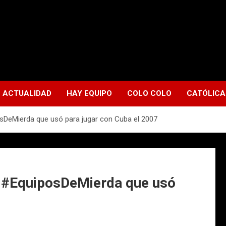
ACTUALIDAD
HAY EQUIPO
COLO COLO
CATÓLICA
sDeMierda que usó para jugar con Cuba el 2007
s #EquiposDeMierda que usó