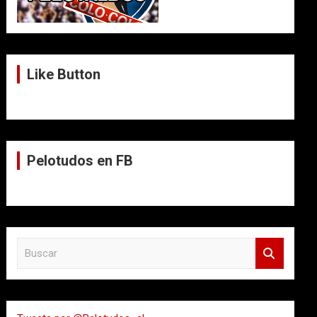
Like Button
Pelotudos en FB
B
u
s
c
a