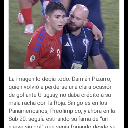
ce
tt
ail
at
m
b
er
s
p
o
A
ar
o
p
tir
k
p
La imagen lo decía todo. Damián Pizarro,
quien volvió a perderse una clara ocasión
de gol ante Uruguay, no daba crédito a su
mala racha con la Roja. Sin goles en los
Panamericanos, Preolímpico, y ahora en la
Sub 20, seguía estirando su fama de “un
nueve sin gol” que venía forjando desde su