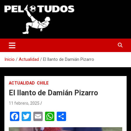
Saltar
al
contenido
www.pelotudos.cl
Inicio
Actualidad
El llanto de Damián Pizarro
ACTUALIDAD
CHILE
El llanto de Damián Pizarro
11 febrero, 2025
F
T
E
W
C
a
wi
m
h
o