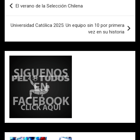
Navegación
o
p
tir
El verano de la Selección Chilena
de
k
p
entradas
Universidad Católica 2025: Un equipo sin 10 por primera
vez en su historia