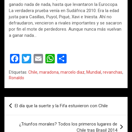
ganado nada de nada, hasta que levantaron la Eurocopa.
La verdadera prueba venía en Sudáfrica 2010. Era la edad
justa para Casillas, Puyol, Piqué, Xavi e Iniesta. Ahí no
defraudaron, vencieron a rivales importantes y se sacaron
por fin el mote de perdedores. Aunque nunca más vuelvan
a ganar nada…
F
T
E
W
C
a
wi
m
h
o
Etiquetas:
Chile
,
maradona
,
marcelo diaz
,
Mundial
,
revanchas
,
ce
tt
ail
at
m
Ronaldo
b
er
s
p
o
A
ar
Navegación
o
p
tir
El día que la suerte y la Fifa estuvieron con Chile
de
k
p
entradas
¿Triunfos morales? Todos los primeros lugares de
Chile tras Brasil 2014