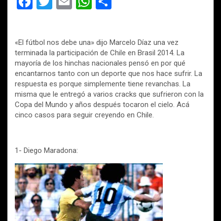
F
T
E
W
C
a
wi
m
h
o
ce
tt
ail
at
m
«El fútbol nos debe una» dijo Marcelo Díaz una vez
b
er
s
p
terminada la participación de Chile en Brasil 2014. La
o
A
ar
mayoría de los hinchas nacionales pensó en por qué
encantarnos tanto con un deporte que nos hace sufrir. La
o
p
tir
respuesta es porque simplemente tiene revanchas. La
k
p
misma que le entregó a varios cracks que sufrieron con la
Copa del Mundo y años después tocaron el cielo. Acá
cinco casos para seguir creyendo en Chile.
1- Diego Maradona: