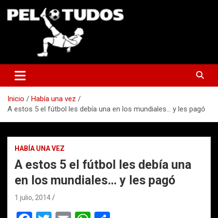
Saltar
al
contenido
www.pelotudos.cl
Inicio
Había una vez
A estos 5 el fútbol les debía una en los mundiales… y les pagó
HABÍA UNA VEZ
A estos 5 el fútbol les debía una
en los mundiales… y les pagó
1 julio, 2014