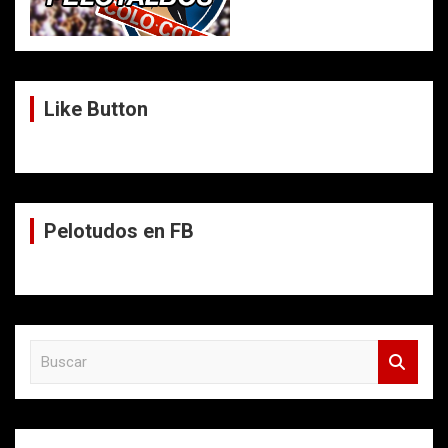
Like Button
Pelotudos en FB
B
u
s
c
a