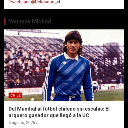
Tweets por @Pelotudos_cl
r
You may Missed
CHILE
Del Mundial al fútbol chileno sin escalas: El
arquero ganador que llegó a la UC
6 agosto, 2026