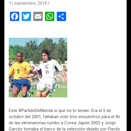
11 septiembre, 2014
F
T
E
W
C
a
wi
m
h
o
ce
tt
ail
at
m
b
er
s
p
o
A
ar
o
p
tir
k
p
Este #PartidoDeMierda si que no lo tenían. Era el 5 de
octubre del 2001, faltaban solo tres encuentros para el fin
de las eliminatorias rumbo a Corea-Japón 2002 y Jorge
Garcés tomaba el barco de la selección dejado por Pierdo