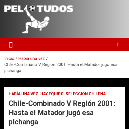
Saltar
al
contenido
www.pelotudos.cl
Inicio
Había una vez
Chile-Combinado V Región 2001: Hasta el Matador jugó esa
pichanga
HABÍA UNA VEZ
HAY EQUIPO
SELECCIÓN CHILENA
Chile-Combinado V Región 2001:
Hasta el Matador jugó esa
pichanga