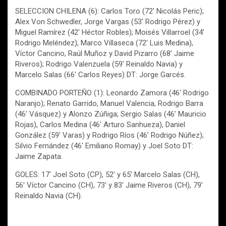
SELECCION CHILENA (6): Carlos Toro (72′ Nicolás Peric);
Alex Von Schwedler, Jorge Vargas (53′ Rodrigo Pérez) y
Miguel Ramírez (42′ Héctor Robles); Moisés Villarroel (34′
Rodrigo Meléndez), Marco Villaseca (72′ Luis Medina),
Víctor Cancino, Raúl Muñoz y David Pizarro (68′ Jaime
Riveros); Rodrigo Valenzuela (59′ Reinaldo Navia) y
Marcelo Salas (66′ Carlos Reyes) DT: Jorge Garcés.
COMBINADO PORTEÑO (1): Leonardo Zamora (46′ Rodrigo
Naranjo); Renato Garrido, Manuel Valencia, Rodrigo Barra
(46′ Vásquez) y Alonzo Zúñiga; Sergio Salas (46′ Mauricio
Rojas), Carlos Medina (46′ Arturo Sanhueza), Daniel
González (59′ Varas) y Rodrigo Ríos (46′ Rodrigo Núñez);
Silvio Fernández (46′ Emiliano Romay) y Joel Soto DT:
Jaime Zapata.
GOLES: 17′ Joel Soto (CP), 52′ y 65′ Marcelo Salas (CH),
56′ Víctor Cancino (CH), 73′ y 83′ Jaime Riveros (CH), 79′
Reinaldo Navia (CH).