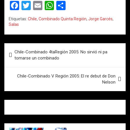
F
T
E
W
C
a
wi
m
h
o
Etiquetas:
Chile
,
Combinado Quinta Región
,
Jorge Garcés
,
ce
tt
ail
at
m
Salas
b
er
s
p
o
A
ar
Navegación
o
p
tir
Chile-Combinado 4taRegión 2005: No sirvió ni pa
de
tomarse un combinado
k
p
entradas
Chile-Combinado V Región 2005: El re debut de Don
Nelson