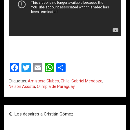
F
T
E
W
C
a
wi
m
h
o
Etiquetas:
Amistoso Clubes
,
Chile
,
Gabriel Mendoza
,
ce
tt
ail
at
m
Nelson Acosta
,
Olimpia de Paraguay
b
er
s
p
o
A
ar
Navegación
o
p
tir
Los desaires a Cristián Gómez
de
k
p
entradas