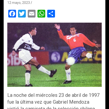
12 mayo, 2023
F
T
E
W
C
a
wi
m
h
o
ce
tt
ail
at
m
b
er
s
p
o
A
ar
o
p
tir
k
p
La noche del miércoles 23 de abril de 1997
fue la última vez que Gabriel Mendoza
vistió la camiseta de la selección chilena