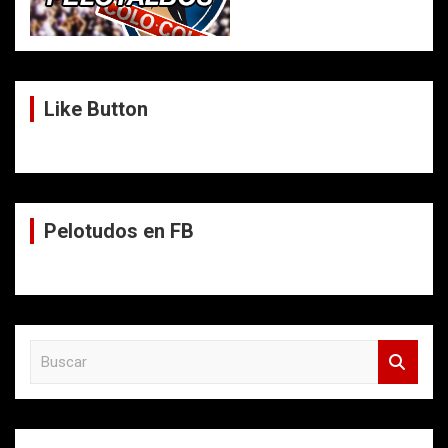
Like Button
Pelotudos en FB
B
u
s
c
a