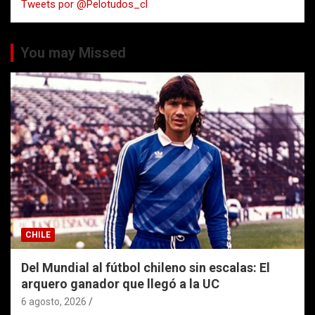
Tweets por @Pelotudos_cl
r
You may Missed
CHILE
Del Mundial al fútbol chileno sin escalas: El
arquero ganador que llegó a la UC
6 agosto, 2026