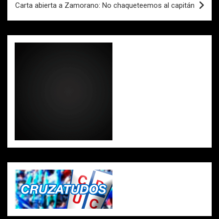
k
p
Carta abierta a Zamorano: No chaqueteemos al capitán