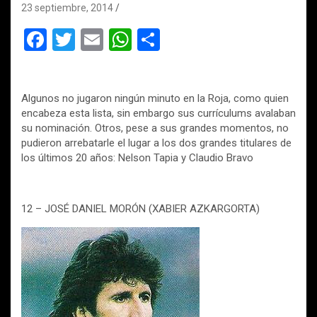
23 septiembre, 2014
F
T
E
W
C
a
wi
m
h
o
ce
tt
ail
at
m
Algunos no jugaron ningún minuto en la Roja, como quien
b
er
s
p
encabeza esta lista, sin embargo sus currículums avalaban
o
A
ar
su nominación. Otros, pese a sus grandes momentos, no
pudieron arrebatarle el lugar a los dos grandes titulares de
o
p
tir
los últimos 20 años: Nelson Tapia y Claudio Bravo
k
p
12 – JOSÉ DANIEL MORÓN (XABIER AZKARGORTA)