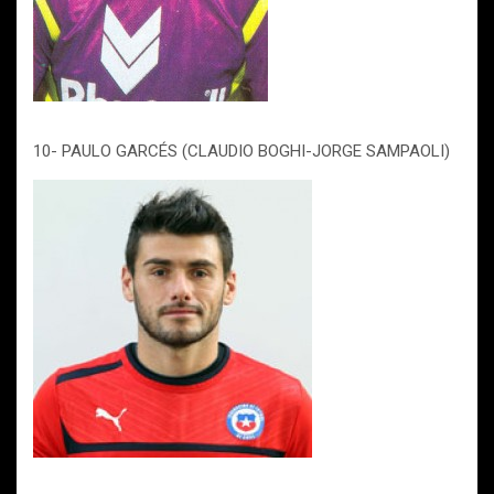
10- PAULO GARCÉS (CLAUDIO BOGHI-JORGE SAMPAOLI)