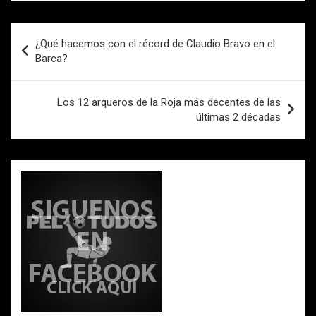
b
er
s
p
o
A
ar
Navegación
¿Qué hacemos con el récord de Claudio Bravo en el
o
p
tir
de
Barca?
k
p
entradas
Los 12 arqueros de la Roja más decentes de las
últimas 2 décadas