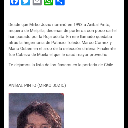
F
T
E
W
C
a
wi
m
h
o
ce
tt
ail
at
m
Desde que Mirko Jozic nominó en 1993 a Aníbal Pinto,
b
er
s
p
arquero de Melipilla, decenas de porteros con poco cartel
o
A
ar
han pasado por la Roja adulta. En ese llamado quedaba
atrás la hegemonía de Patricio Toledo, Marco Cornez y
o
p
tir
Mario Osbén en el arco de la selección chilena. Finalemte
k
p
fue Cabeza de Muela el que le sacó mayor provecho.
Te dejamos la lista de los fiascos en la portería de Chile
ANÍBAL PINTO (MIRKO JOZIC)