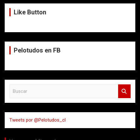
Like Button
Pelotudos en FB
B
u
s
c
a
Tweets por @Pelotudos_cl
r