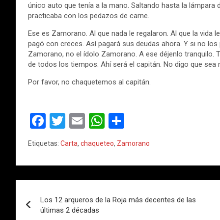
único auto que tenía a la mano. Saltando hasta la lámpara
practicaba con los pedazos de carne.
Ese es Zamorano. Al que nada le regalaron. Al que la vida l
pagó con creces. Así pagará sus deudas ahora. Y si no los 
Zamorano, no el ídolo Zamorano. A ese déjenlo tranquilo. T
de todos los tiempos. Ahí será el capitán. No digo que sea m
Por favor, no chaquetemos al capitán.
F
T
E
W
C
a
wi
m
h
o
Etiquetas:
Carta
,
chaqueteo
,
Zamorano
ce
tt
ail
at
m
b
er
s
p
o
A
ar
Navegación
o
p
tir
Los 12 arqueros de la Roja más decentes de las
de
últimas 2 décadas
k
p