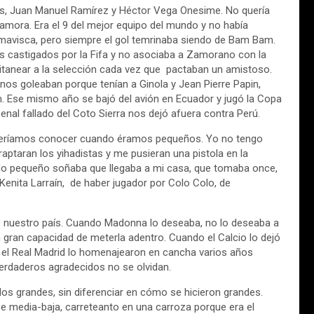
llas, Juan Manuel Ramírez y Héctor Vega Onesime. No quería
Zamora. Era el 9 del mejor equipo del mundo y no había
Amavisca, pero siempre el gol temrinaba siendo de Bam Bam.
s castigados por la Fifa y no asociaba a Zamorano con la
itanear a la selección cada vez que pactaban un amistoso.
os goleaban porque tenían a Ginola y Jean Pierre Papin,
. Ese mismo año se bajó del avión en Ecuador y jugó la Copa
enal fallado del Coto Sierra nos dejó afuera contra Perú.
queríamos conocer cuando éramos pequeños. Yo no tengo
aptaran los yihadistas y me pusieran una pistola en la
ndo pequeño soñaba que llegaba a mi casa, que tomaba once,
enita Larraín, de haber jugador por Colo Colo, de
 nuestro país. Cuando Madonna lo deseaba, no lo deseaba a
n gran capacidad de meterla adentro. Cuando el Calcio lo dejó
y el Real Madrid lo homenajearon en cancha varios años
verdaderos agradecidos no se olvidan.
los grandes, sin diferenciar en cómo se hicieron grandes.
se media-baja, carreteanto en una carroza porque era el