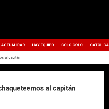
ACTUALIDAD
HAY EQUIPO
COLO COLO
CATÓLICA
s al capitán
chaqueteemos al capitán