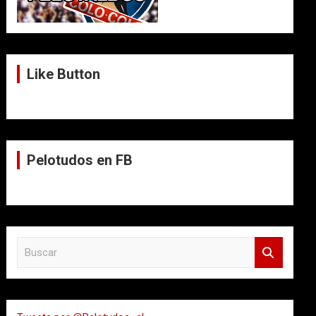
Like Button
Pelotudos en FB
B
u
s
c
a