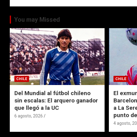
entradas
You may Missed
CHILE
CHILE
Del Mundial al fútbol chileno
El exmund
sin escalas: El arquero ganador
Barcelon
que llegó a la UC
a La Ser
punto de
6 agosto, 2026
4 agosto, 2