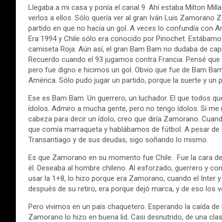
Llegaba a mi casa y ponía el canal 9. Ahí estaba Milton Mi
verlos a ellos. Sólo quería ver al gran Iván Luis Zamorano 
partido en que no hacía un gol. A veces lo confundía con 
Era 1994 y Chile sólo era conocido por Pinochet. Estábamo
camiseta Roja. Aún así, el gran Bam Bam no dudaba de cap
Recuerdo cuando el 93 jugamos contra Francia. Pensé que n
pero fue digno e hicimos un gol. Obvio que fue de Bam Bam
América. Sólo pudo jugar un partido, porque la suerte y un p
Ese es Bam Bam. Un guerrero, un luchador. El que todos 
ídolos. Admiro a mucha gente, pero no tengo ídolos. Si me r
cabeza para decir un ídolo, creo que diría Zamorano. Cua
que comía marraqueta y hablábamos de fútbol. A pesar de K
Transantiago y de sus deudas, sigo soñando lo mismo.
Es que Zamorano en su momento fue Chile. Fue la cara de
él. Deseaba al hombre chileno. Al esforzado, guerrero y co
usar la 1+8, lo hizo porque era Zamorano, cuando el Inter 
después de su retiro, era porque dejó marca, y de eso los 
Pero vivimos en un país chaquetero. Esperando la caída de 
Zamorano lo hizo en buena lid. Casi desnutrido, de una cla