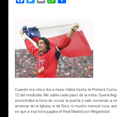
a
wi
m
h
o
ce
tt
ail
at
m
b
er
s
p
o
A
ar
o
p
tir
k
p
Cuando era chico iba a misa. Había hecho la Primera Comun
12 del mediodía. Me sabía cada paso de la misa. Quería lleg
encontraba la hora de cruzar la puerta y salir corriendo a
arrancar de la Iglesia, ni de Dios, ni mucho menosl cura, au
es que a esa hora jugaba el Real Madrid por Megavisión.