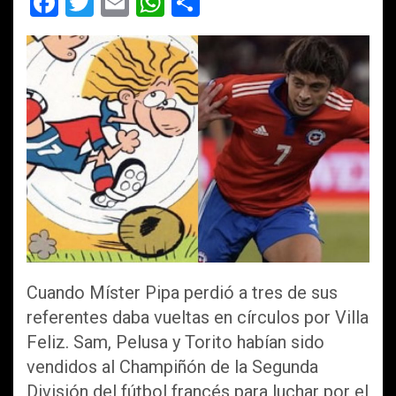
F
T
E
W
C
a
wi
m
h
o
ce
tt
ail
at
m
b
er
s
p
o
A
ar
o
p
tir
k
p
Cuando Míster Pipa perdió a tres de sus
referentes daba vueltas en círculos por Villa
Feliz. Sam, Pelusa y Torito habían sido
vendidos al Champiñón de la Segunda
División del fútbol francés para luchar por el