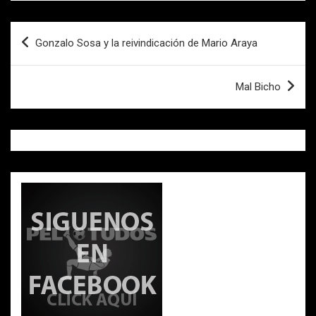
o
A
ar
o
p
tir
Navegación
Gonzalo Sosa y la reivindicación de Mario Araya
k
p
de
entradas
Mal Bicho