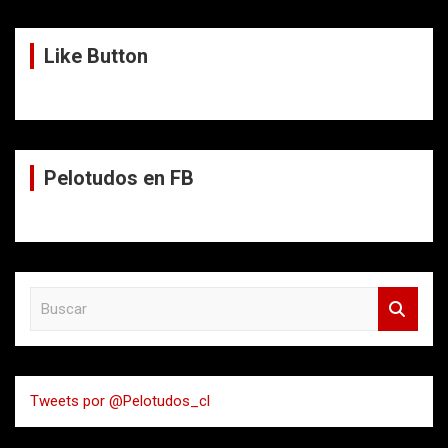
Like Button
Pelotudos en FB
B
u
s
c
a
Tweets por @Pelotudos_cl
r