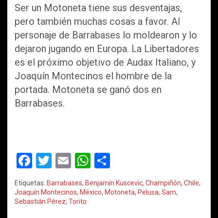
Ser un Motoneta tiene sus desventajas,
pero también muchas cosas a favor. Al
personaje de Barrabases lo moldearon y lo
dejaron jugando en Europa. La Libertadores
es el próximo objetivo de Audax Italiano, y
Joaquín Montecinos el hombre de la
portada. Motoneta se ganó dos en
Barrabases.
F
T
E
W
C
a
wi
m
h
o
Etiquetas:
Barrabases
,
Benjamín Kuscevic
,
Champiñón
,
Chile
,
ce
tt
ail
at
m
Joaquín Montecinos
,
México
,
Motoneta
,
Pelusa
,
Sam
,
Sebastián Pérez
,
Torito
b
er
s
p