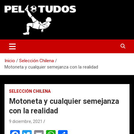
Saltar
al
contenido
www.pelotudos.cl
Inicio
Selección Chilena
Motoneta y cualquier semejanza con la realidad
SELECCIÓN CHILENA
Motoneta y cualquier semejanza
con la realidad
9 diciembre, 2021