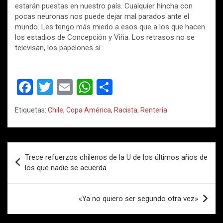
estarán puestas en nuestro país. Cualquier hincha con
pocas neuronas nos puede dejar mal parados ante el
mundo. Les tengo más miedo a esos que a los que hacen
los estadios de Concepción y Viña. Los retrasos no se
televisan, los papelones sí.
F
T
E
W
C
a
wi
m
h
o
Etiquetas:
Chile
,
Copa América
,
Racista
,
Rentería
ce
tt
ail
at
m
b
er
s
p
o
A
ar
Navegación
Trece refuerzos chilenos de la U de los últimos años de
o
p
tir
de
los que nadie se acuerda
k
p
entradas
«Ya no quiero ser segundo otra vez»