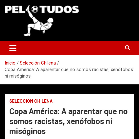
Saltar
al
contenido
www.pelotudos.cl
Inicio
Selección Chilena
Copa América: A aparentar que no somos racistas, xenófobos
ni misóginos
SELECCIÓN CHILENA
Copa América: A aparentar que no
somos racistas, xenófobos ni
misóginos