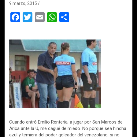
9 marzo, 2015
F
T
E
W
C
a
wi
m
h
o
ce
tt
ail
at
m
b
er
s
p
o
A
ar
o
p
tir
k
p
Cuando entró Emilio Rentería, a jugar por San Marcos de
Arica ante la U, me cagué de miedo. No porque sea hincha
azul y temiera del poder goleador del venezolano, si no