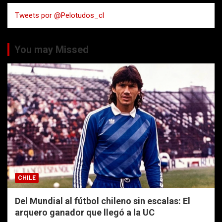
a
Tweets por @Pelotudos_cl
r
You may Missed
CHILE
Del Mundial al fútbol chileno sin escalas: El
arquero ganador que llegó a la UC