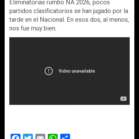
Eliminatorias rumbo NA 2026, pocos
partidos clasificatorios se han jugado por la
tarde en el Nacional. En esos dos, al menos,
nos fue muy bien.
F
T
E
W
C