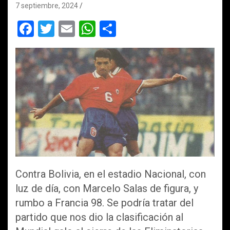
7 septiembre, 2024
F
T
E
W
C
a
wi
m
h
o
ce
tt
ail
at
m
b
er
s
p
o
A
ar
o
p
tir
k
p
Contra Bolivia, en el estadio Nacional, con
luz de día, con Marcelo Salas de figura, y
rumbo a Francia 98. Se podría tratar del
partido que nos dio la clasificación al