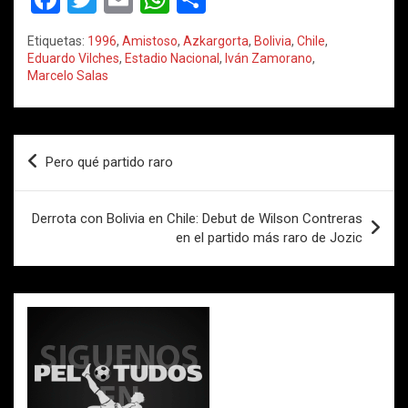
a
wi
m
h
o
Etiquetas:
1996
,
Amistoso
,
Azkargorta
,
Bolivia
,
Chile
,
ce
tt
ail
at
m
Eduardo Vilches
,
Estadio Nacional
,
Iván Zamorano
,
Marcelo Salas
b
er
s
p
o
A
ar
o
p
tir
Navegación
Pero qué partido raro
k
p
de
entradas
Derrota con Bolivia en Chile: Debut de Wilson Contreras
en el partido más raro de Jozic