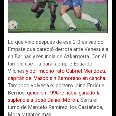
Lo que vino después de ese 2-0 es sabido.
Empate que pareció derrota ante Venezuela
en Barinas y renuncia de Azkargorta. Con él
también se iría para siempre Eduardo
Vilches
y por mucho rato Gabriel Mendoza,
capitán del Vasco sin Zamorano en cancha
.
Tampoco volvería el portero loíno Enrique
Berríos,
quien en 1996 le había ganado la
suplencia a José Daniel Morón.
Sería el
turno de Marcelo Ramírez, los Castañeda,
Mora, y tantos más.