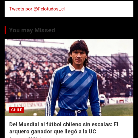
a
Tweets por @Pelotudos_cl
r
You may Missed
CHILE
Del Mundial al fútbol chileno sin escalas: El
arquero ganador que llegó a la UC