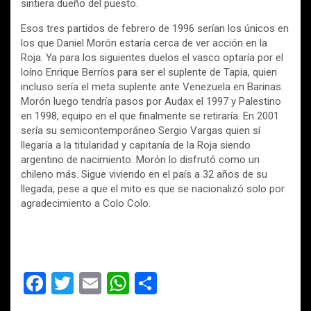
sintiera dueño del puesto.
Esos tres partidos de febrero de 1996 serían los únicos en
los que Daniel Morón estaría cerca de ver acción en la
Roja. Ya para los siguientes duelos el vasco optaría por el
loíno Enrique Berríos para ser el suplente de Tapia, quien
incluso sería el meta suplente ante Venezuela en Barinas.
Morón luego tendría pasos por Audax el 1997 y Palestino
en 1998, equipo en el que finalmente se retiraría. En 2001
sería su semicontemporáneo Sergio Vargas quien sí
llegaría a la titularidad y capitanía de la Roja siendo
argentino de nacimiento. Morón lo disfrutó como un
chileno más. Sigue viviendo en el país a 32 años de su
llegada, pese a que el mito es que se nacionalizó solo por
agradecimiento a Colo Colo.
F
T
E
W
C
a
wi
m
h
o