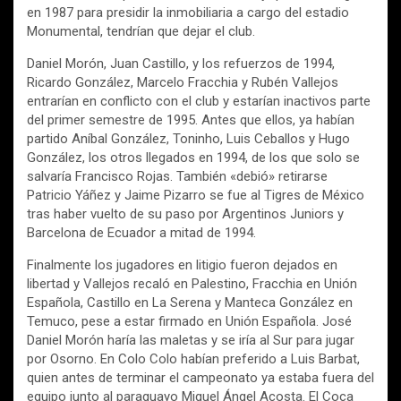
en 1987 para presidir la inmobiliaria a cargo del estadio
Monumental, tendrían que dejar el club.
Daniel Morón, Juan Castillo, y los refuerzos de 1994,
Ricardo González, Marcelo Fracchia y Rubén Vallejos
entrarían en conflicto con el club y estarían inactivos parte
del primer semestre de 1995. Antes que ellos, ya habían
partido Aníbal González, Toninho, Luis Ceballos y Hugo
González, los otros llegados en 1994, de los que solo se
salvaría Francisco Rojas. También «debió» retirarse
Patricio Yáñez y Jaime Pizarro se fue al Tigres de México
tras haber vuelto de su paso por Argentinos Juniors y
Barcelona de Ecuador a mitad de 1994.
Finalmente los jugadores en litigio fueron dejados en
libertad y Vallejos recaló en Palestino, Fracchia en Unión
Española, Castillo en La Serena y Manteca González en
Temuco, pese a estar firmado en Unión Española. José
Daniel Morón haría las maletas y se iría al Sur para jugar
por Osorno. En Colo Colo habían preferido a Luis Barbat,
quien antes de terminar el campeonato ya estaba fuera del
equipo junto al paraguayo Miguel Ángel Acosta. El Coca