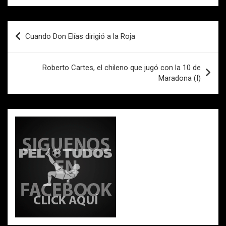
ce
tt
ail
at
m
b
er
s
p
Navegación
Cuando Don Elías dirigió a la Roja
o
A
ar
de
o
p
tir
entradas
Roberto Cartes, el chileno que jugó con la 10 de
k
p
Maradona (I)