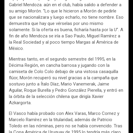
Gabriel Mendoza. aún en el club, había salido a defender a
su amigo Morón. “Lo que le hicieron a Morón de pedirle
que se nacionalizara y luego echarlo, no tiene nombre. Eso
demuestra que hay que vérselas por uno mismo
solamente. Si la oferta es buena, ficharía hasta por la U”. A
fin de año Mendoza se iría a Sao Paulo, Miguel Ramírez a
la Real Sociedad y al poco tiempo Margas al América de
México.
Mientras tanto, en el segundo semestre del 1995, en la
Décima Región, en cancha barrosa y jugando con la
camiseta de Colo Colo debajo de una vistosa casaquilla
flúor, Morón recuperó su nivel gracias a la campaña que
sostuvo junto a Ítalo Díaz, Mario Vanemerak, Jaime
Aguilar, Roque Burella y Pedro González Pierella, y entró en
la órbita de la selección chilena que dirigía Xavier
Azkargorta.
El Vasco había probado con Alex Varas, Marco Cornez y
Marcelo Ramírez en la titularidad, además de Patricio
Toledo en las nóminas, pero no se había convencido. Tras
la Copa América de Uruguay de 1995 lo tendría más claro.