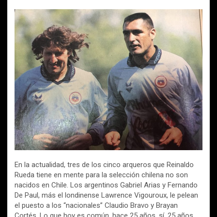
a
wi
m
h
o
ce
tt
ail
at
m
b
er
s
p
o
A
ar
o
p
tir
k
p
En la actualidad, tres de los cinco arqueros que Reinaldo
Rueda tiene en mente para la selección chilena no son
nacidos en Chile. Los argentinos Gabriel Arias y Fernando
De Paul, más el londinense Lawrence Vigouroux, le pelean
el puesto a los “nacionales” Claudio Bravo y Brayan
Cortés. Lo que hoy es común, hace 25 años, sí, 25 años,