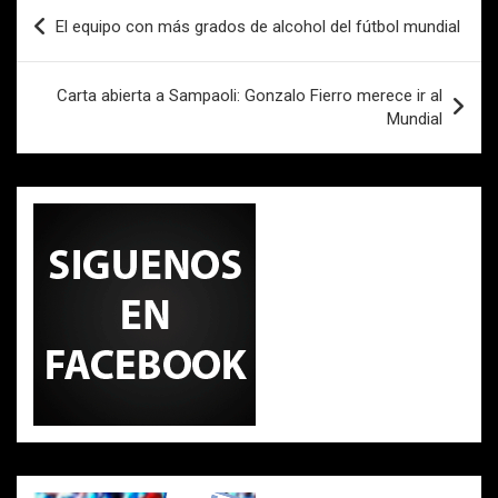
Navegación
o
p
tir
El equipo con más grados de alcohol del fútbol mundial
de
k
p
entradas
Carta abierta a Sampaoli: Gonzalo Fierro merece ir al
Mundial