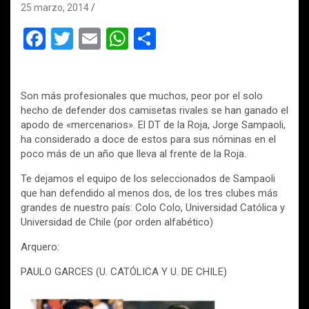
25 marzo, 2014
F
T
E
W
C
a
wi
m
h
o
ce
tt
ail
at
m
Son más profesionales que muchos, peor por el solo
b
er
s
p
hecho de defender dos camisetas rivales se han ganado el
o
A
ar
apodo de «mercenarios». El DT de la Roja, Jorge Sampaoli,
ha considerado a doce de estos para sus nóminas en el
o
p
tir
poco más de un año que lleva al frente de la Roja.
k
p
Te dejamos el equipo de los seleccionados de Sampaoli
que han defendido al menos dos, de los tres clubes más
grandes de nuestro país: Colo Colo, Universidad Católica y
Universidad de Chile (por orden alfabético)
Arquero:
PAULO GARCES (U. CATÓLICA Y U. DE CHILE)