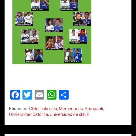
F
T
E
W
C
a
wi
m
h
o
Etiquetas:
Chile
,
colo colo
,
Mercenarios
,
Sampaoli
,
ce
tt
ail
at
m
Universidad Católica
,
Universidad de cHILE
b
er
s
p
o
A
ar